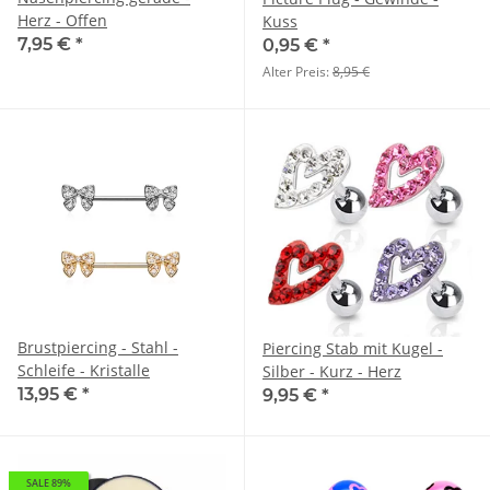
Herz - Offen
Kuss
7,95 €
*
0,95 €
*
Alter Preis:
8,95 €
Brustpiercing - Stahl -
Piercing Stab mit Kugel -
Schleife - Kristalle
Silber - Kurz - Herz
13,95 €
*
9,95 €
*
SALE 89%