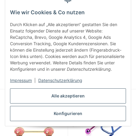
Wie wir Cookies & Co nutzen
SALE 46%
Durch Klicken auf „Alle akzeptieren“ gestatten Sie den
Einsatz folgender Dienste auf unserer Website:
ReCaptcha, Brevo, Google Analytics 4, Google Ads
Conversion Tracking, Google Kundenrezensionen. Sie
können die Einstellung jederzeit ändern (Fingerabdruck-
Icon links unten). Cookies werden auch für personalisierte
Werbung verwendet. Weitere Details finden Sie unter
Piercing Banane - Herz -
Brustpiercing - Stahl - Love
Konfigurieren
und in unserer
Datenschutzerklärung
.
Leopard - Schleife - Türkis
6,95 €
*
13,95 €
*
Alter Preis:
12,95 €
Impressum
|
Datenschutzerklärung
Alle akzeptieren
Konfigurieren