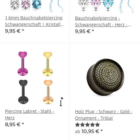
1,6mm Bauchnabelpiercing
Bauchnabelpiercing -
Schwangerschaft | Kristall |
Schwangerschaft - Herz -
Schwangerschaftspiercing
9,95 €
*
Kristall
9,95 €
*
Piercing Labret - Stahl -
Holz Plug - Schwarz - Gold -
Herz
Ornament - Tribal
8,95 €
*
ab
10,95 €
*