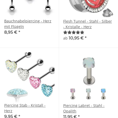
Bauchnabelpiercing - Herz
Flesh Tunnel - Stahl - Silber
mit Flügeln
- Kristalle - Herz
8,95 €
*
ab
10,95 €
*
Piercing Stab - Kristall -
Piercing Labret - Stahl -
Herz
Opalith
9,95 €
*
11,95 €
*