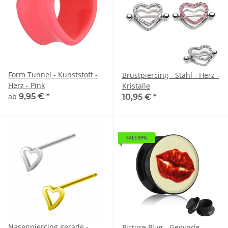
Form Tunnel - Kunststoff -
Brustpiercing - Stahl - Herz -
Herz - Pink
Kristalle
ab
9,95 €
*
10,95 €
*
SALE 89%
Nasenpiercing gerade -
Picture Plug - Gewinde -