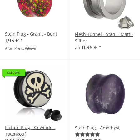
Stein Plug - Granit - Bunt
Flesh Tunnel - Stahl - Matt -
1,95 €
*
Silber
ab
11,95 €
*
Alter Preis:
7,95 €
SALE 89%
Picture Plug - Gewinde -
Stein Plug - Amethyst
Totenkopf