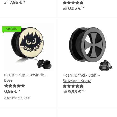
ab
7,95 €
*
Chirurgenstahl | Silber | 17
Größen
ab
8,95 €
*
SALE 89%
Picture Plug - Gewinde -
Flesh Tunnel - Stahl -
Böse
Schwarz - Kreuz
0,95 €
*
ab
9,95 €
*
Alter Preis:
8,95 €