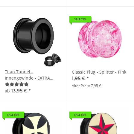
SALE 75%
Titan Tunnel -
Classic Plug - Splitter - Pink
Innengewinde - EXTRA
1,95 €
*
LANG - Schwarz
Alter Preis:
7,95 €
ab
13,95 €
*
SALE 89%
SALE 89%