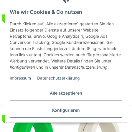
Wie wir Cookies & Co nutzen
SALE 89%
SALE 89%
Durch Klicken auf „Alle akzeptieren“ gestatten Sie den
Einsatz folgender Dienste auf unserer Website:
ReCaptcha, Brevo, Google Analytics 4, Google Ads
Conversion Tracking, Google Kundenrezensionen. Sie
können die Einstellung jederzeit ändern (Fingerabdruck-
Icon links unten). Cookies werden auch für personalisierte
Werbung verwendet. Weitere Details finden Sie unter
Konfigurieren
und in unserer
Datenschutzerklärung
.
Picture Plug - Gewinde -
Picture Plug - Gewinde -
Stern Grau-Schwarz
Totenkopf - Bunt
Impressum
|
Datenschutzerklärung
0,95 €
*
0,95 €
*
Alter Preis:
8,95 €
Alle akzeptieren
Alter Preis:
8,95 €
Konfigurieren
SALE 63%