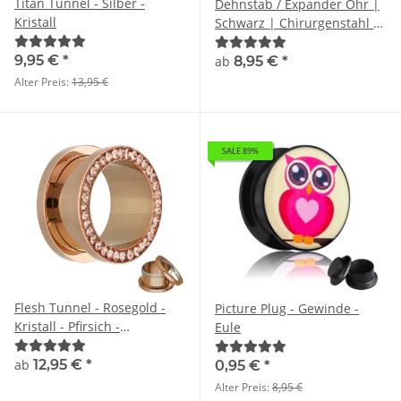
Titan Tunnel - Silber -
Dehnstab / Expander Ohr |
Kristall
Schwarz | Chirurgenstahl |
1,6mm - 14mm
9,95 €
*
ab
8,95 €
*
Alter Preis:
13,95 €
SALE 89%
Flesh Tunnel - Rosegold -
Picture Plug - Gewinde -
Kristall - Pfirsich -
Eule
Schutzschicht
ab
12,95 €
*
0,95 €
*
Alter Preis:
8,95 €