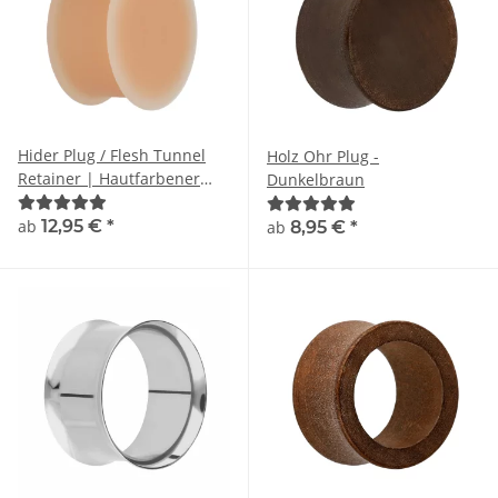
Hider Plug / Flesh Tunnel
Holz Ohr Plug -
Retainer | Hautfarbener
Dunkelbraun
Ohrplug zum Tunnel
Verstecken
ab
12,95 €
*
ab
8,95 €
*