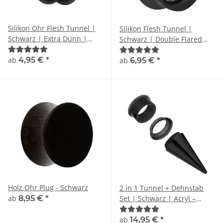
Silikon Ohr Flesh Tunnel |
Silikon Flesh Tunnel |
Schwarz | Extra Dünn |
Schwarz | Double Flared
Double Flared
Ohrtunnel | Dünn
ab
4,95 €
*
ab
6,95 €
*
Holz Ohr Plug - Schwarz
2 in 1 Tunnel + Dehnstab
ab
8,95 €
*
Set | Schwarz | Acryl –
Kunststoff
ab
14,95 €
*