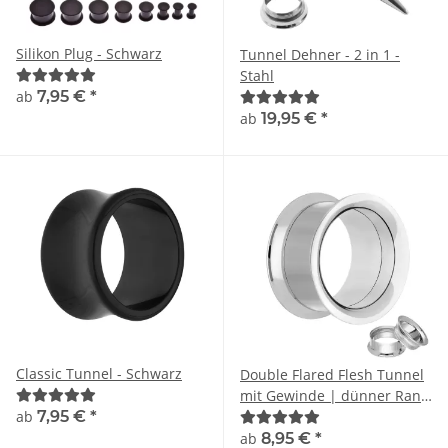
Silikon Plug - Schwarz
Tunnel Dehner - 2 in 1 -
Stahl
ab
7,95 €
*
ab
19,95 €
*
Classic Tunnel - Schwarz
Double Flared Flesh Tunnel
mit Gewinde | dünner Rand
ab
7,95 €
*
| Silber
ab
8,95 €
*