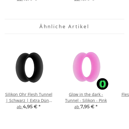
Ähnliche Artikel
Silikon Ohr Flesh Tunnel
Glow in the dark -
Fles
| Schwarz | Extra Dünn
Tunnel - Silikon - Pink
| Double Flared
ab
4,95 €
*
ab
7,95 €
*