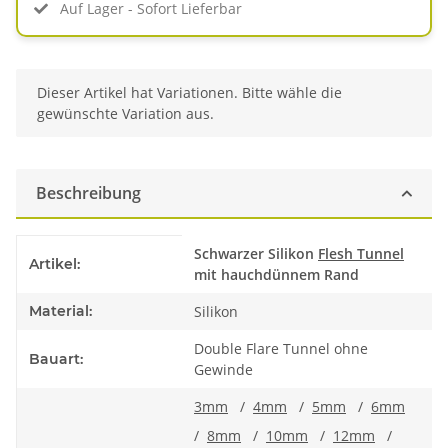
Auf Lager - Sofort Lieferbar
x
Dieser Artikel hat Variationen. Bitte wähle die
gewünschte Variation aus.
Beschreibung
Produkteigenschaft
Wert
Schwarzer Silikon
Flesh Tunnel
Artikel:
mit hauchdünnem Rand
Material:
Silikon
Double Flare Tunnel ohne
Bauart:
Gewinde
3mm
/
4mm
/
5mm
/
6mm
/
8mm
/
10mm
/
12mm
/