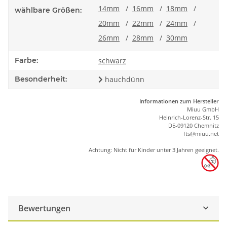
14mm
/
16mm
/
18mm
/
wählbare Größen:
20mm
/
22mm
/
24mm
/
26mm
/
28mm
/
30mm
Farbe:
schwarz
Besonderheit:
hauchdünn
Informationen zum Hersteller
Miuu GmbH
Heinrich-Lorenz-Str. 15
DE-09120 Chemnitz
ft
s
@m
iu
u.net
Achtung: Nicht für Kinder unter 3 Jahren geeignet.
Bewertungen