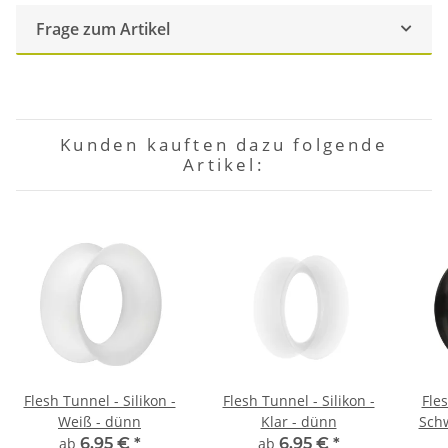
Frage zum Artikel
Kunden kauften dazu folgende
Artikel:
Flesh Tunnel - Silikon -
Flesh Tunnel - Silikon -
Fles
Weiß - dünn
Klar - dünn
Sch
ab
6,95 €
*
ab
6,95 €
*