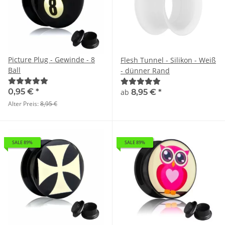
Picture Plug - Gewinde - 8
Flesh Tunnel - Silikon - Weiß
Ball
- dünner Rand
0,95 €
*
ab
8,95 €
*
Alter Preis:
8,95 €
SALE 89%
SALE 89%