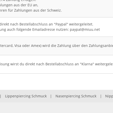
hlungen aus der EU an,
hren für Zahlungen aus der Schweiz.
direkt nach Bestellabschluss an "Paypal" weitergeleitet.
hlung auch folgende Emailadresse nutzen:
pa
ypal
@m
iu
u.net
stercard, Visa oder Amex) wird die Zahlung über den Zahlungsanbie
ung wirst du direkt nach Bestellabschluss an "Klarna" weitergelei
|
Lippenpiercing Schmuck
|
Nasenpiercing Schmuck
|
Nipp