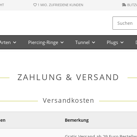
HT
1 MIO. ZUFRIEDENE KUNDEN
BLITZ
-Arten
Piercing-Ringe
Tunnel
Plugs
ZAHLUNG & VERSAND
Versandkosten
ten
Bemerkung
Gratis Versand ab 29 Euro Bestellw