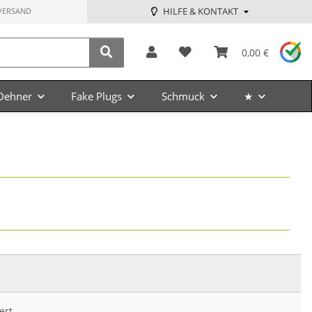
HILFE & KONTAKT
VERSAND
0,00 €
Dehner
Fake Plugs
Schmuck
★
ert