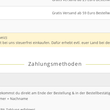
Gratis Versand ab 59 Euro Bestellw
eiz):
t bei uns steuerfrei einkaufen. Dafür erhebt evtl. euer Land bei d
Zahlungsmethoden
ommst du direkt am Ende der Bestellung & in der Bestellbestätig
mer + Nachname
EPA Zahlung erfolgen!