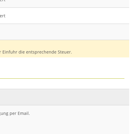
ert
er Einfuhr die entsprechende Steuer.
ung per Email.