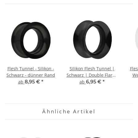
Flesh Tunnel - Silikon -
Silikon Flesh Tunnel |
Fles
Schwarz - dünner Rand
Schwarz | Double Flared
We
Ohrtunnel | Dünn
ab
8,95 €
*
ab
6,95 €
*
Ähnliche Artikel