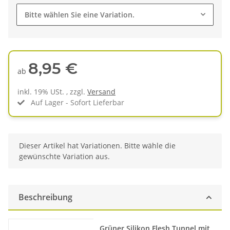
Bitte wählen Sie eine Variation.
8,95 €
ab
inkl. 19% USt. , zzgl.
Versand
Auf Lager - Sofort Lieferbar
x
Dieser Artikel hat Variationen. Bitte wähle die
gewünschte Variation aus.
Beschreibung
Produkteigenschaft
Wert
Grüner Silikon Flesh Tunnel mit