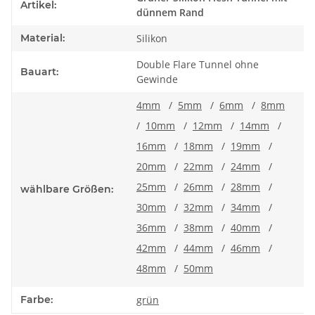
Artikel:
dünnem Rand
Material:
Silikon
Double Flare Tunnel ohne
Bauart:
Gewinde
4mm
/
5mm
/
6mm
/
8mm
/
10mm
/
12mm
/
14mm
/
16mm
/
18mm
/
19mm
/
20mm
/
22mm
/
24mm
/
25mm
/
26mm
/
28mm
/
wählbare Größen:
30mm
/
32mm
/
34mm
/
36mm
/
38mm
/
40mm
/
42mm
/
44mm
/
46mm
/
48mm
/
50mm
Farbe:
grün