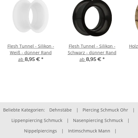
Flesh Tunnel - Silikon -
Flesh Tunnel - Silikon -
Holz
Weiß - dünner Rand
Schwarz - dünner Rand
ab
8,95 €
*
ab
8,95 €
*
Beliebte Kategorien:
Dehnstäbe
|
Piercing Schmuck Ohr
|
Lippenpiercing Schmuck
|
Nasenpiercing Schmuck
|
Nippelpiercings
|
Intimschmuck Mann
|