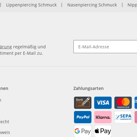
|
Lippenpiercing Schmuck
|
Nasenpiercing Schmuck
|
Nipp
lärung
regelmäßig und
timent per E-Mail zu.
Newsletter Abonnieren
onen
Zahlungsarten
m
recht
nweis