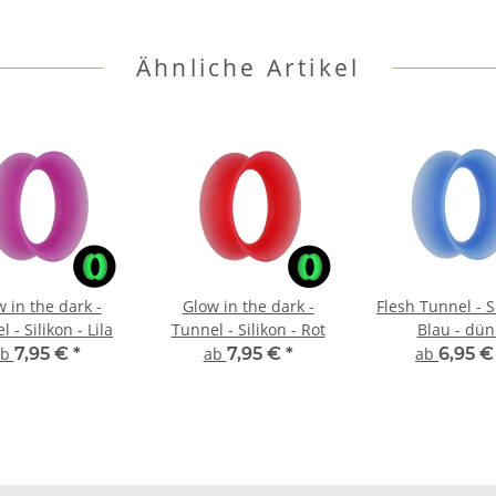
Ähnliche Artikel
 in the dark -
Glow in the dark -
Flesh Tunnel - Si
 - Silikon - Lila
Tunnel - Silikon - Rot
Blau - dü
ab
7,95 €
*
ab
7,95 €
*
ab
6,95 