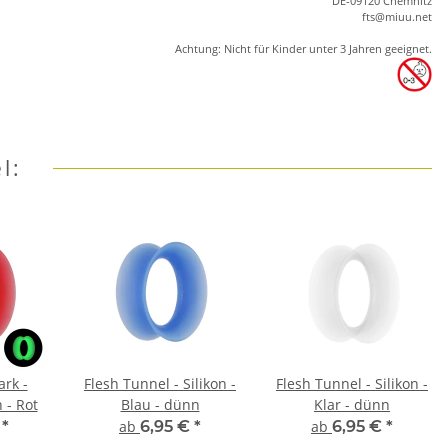
DE-09120 Chemnitz
ft
s
@m
iu
u.net
Achtung: Nicht für Kinder unter 3 Jahren geeignet.
l:
ark -
Flesh Tunnel - Silikon -
Flesh Tunnel - Silikon -
 - Rot
Blau - dünn
Klar - dünn
€
*
ab
6,95 €
*
ab
6,95 €
*