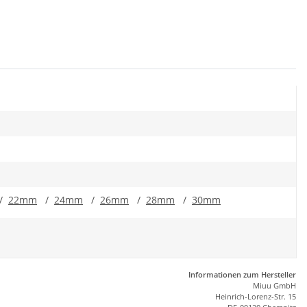
/
22mm
/
24mm
/
26mm
/
28mm
/
30mm
Informationen zum Hersteller
Miuu GmbH
Heinrich-Lorenz-Str. 15