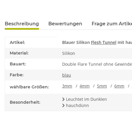
Beschreibung
Bewertungen
Frage zum Artik
Produkteigenschaft
Wert
Blauer Silikon
Flesh Tunnel
mit ha
Artikel:
Material:
Silikon
Bauart:
Double Flare Tunnel ohne Gewinde
Farbe:
blau
3mm
/
4mm
/
5mm
/
6mm
/
wählbare Größen:
Leuchtet im Dunklen
Besonderheit:
hauchdünn