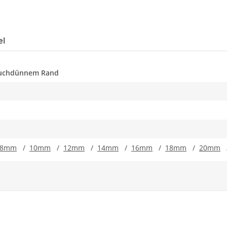
el
uchdünnem Rand
8mm
/
10mm
/
12mm
/
14mm
/
16mm
/
18mm
/
20mm