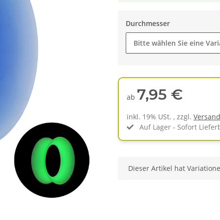
Durchmesser
Bitte wählen Sie eine Vari
7,95 €
ab
inkl. 19% USt. , zzgl.
Versan
Auf Lager - Sofort Liefer
x
Dieser Artikel hat Variation