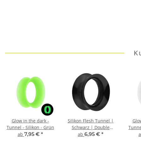
K
Glow in the dark -
Silikon Flesh Tunnel |
Glow
Tunnel - Silikon - Grün
Schwarz | Double
Tunnel
Flared Ohrtunnel |
ab
7,95 €
*
ab
6,95 €
*
Dünn