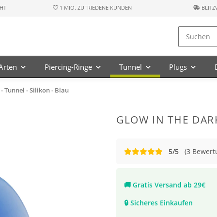
HT
1 MIO. ZUFRIEDENE KUNDEN
BLITZ
-Arten
Piercing-Ringe
Tunnel
Plugs
- Tunnel - Silikon - Blau
GLOW IN THE DARK
5/5
(3 Bewert
🚚
Gratis Versand ab 29€
🔒
Sicheres Einkaufen