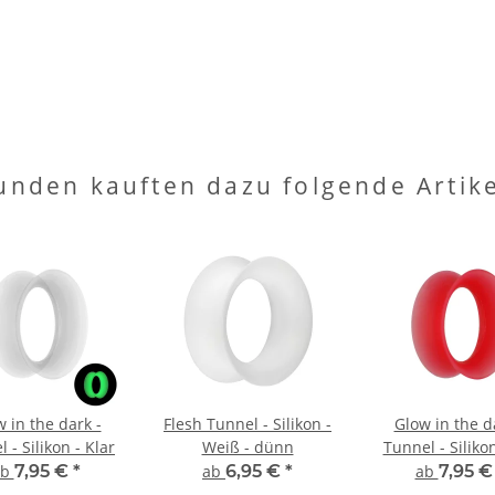
unden kauften dazu folgende Artike
 in the dark -
Flesh Tunnel - Silikon -
Glow in the d
 - Silikon - Klar
Weiß - dünn
Tunnel - Silikon
ab
7,95 €
*
ab
6,95 €
*
ab
7,95 