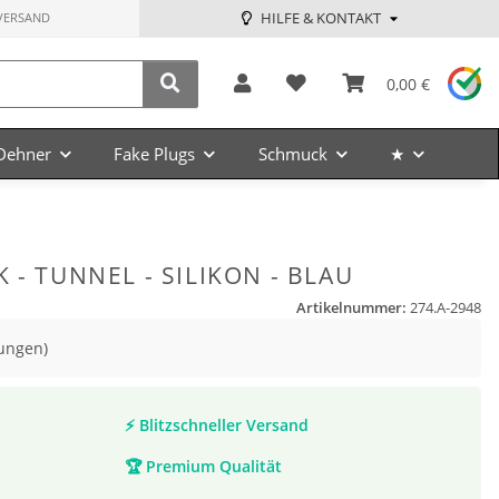
HILFE & KONTAKT
VERSAND
0,00 €
Dehner
Fake Plugs
Schmuck
★
 - TUNNEL - SILIKON - BLAU
Artikelnummer:
274.A-2948
ungen)
⚡
Blitzschneller Versand
🏆
Premium Qualität