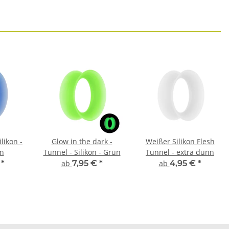
likon -
Glow in the dark -
Weißer Silikon Flesh
nn
Tunnel - Silikon - Grün
Tunnel - extra dünn
€
*
ab
7,95 €
*
ab
4,95 €
*