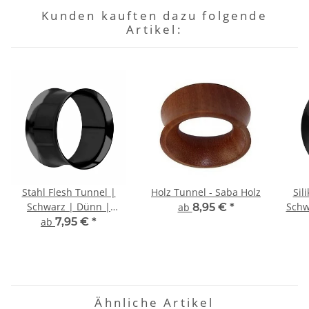
Kunden kauften dazu folgende
Artikel:
Stahl Flesh Tunnel |
Holz Tunnel - Saba Holz
Sil
Schwarz | Dünn |
Schw
ab
8,95 €
*
Double Flared
O
ab
7,95 €
*
Ähnliche Artikel