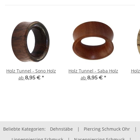
Holz Tunnel - Sono Holz
Holz Tunnel - Saba Holz
Holz
ab
8,95 €
*
ab
8,95 €
*
Beliebte Kategorien:
Dehnstäbe
|
Piercing Schmuck Ohr
|
Lippenpiercing Schmuck
|
Nasenpiercing Schmuck
|