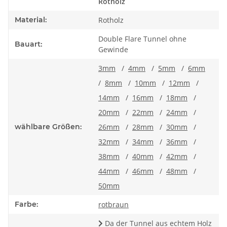
Rotholz
Material:
Rotholz
Double Flare Tunnel ohne
Bauart:
Gewinde
3mm
/
4mm
/
5mm
/
6mm
/
8mm
/
10mm
/
12mm
/
14mm
/
16mm
/
18mm
/
20mm
/
22mm
/
24mm
/
wählbare Größen:
26mm
/
28mm
/
30mm
/
32mm
/
34mm
/
36mm
/
38mm
/
40mm
/
42mm
/
44mm
/
46mm
/
48mm
/
50mm
Farbe:
rotbraun
Da der Tunnel aus echtem Holz