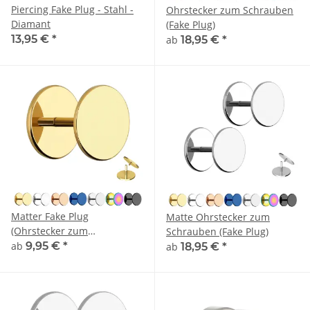
Piercing Fake Plug - Stahl -
Ohrstecker zum Schrauben
Diamant
(Fake Plug)
13,95 €
*
ab
18,95 €
*
Matter Fake Plug
Matte Ohrstecker zum
(Ohrstecker zum
Schrauben (Fake Plug)
Schrauben)
ab
9,95 €
*
ab
18,95 €
*