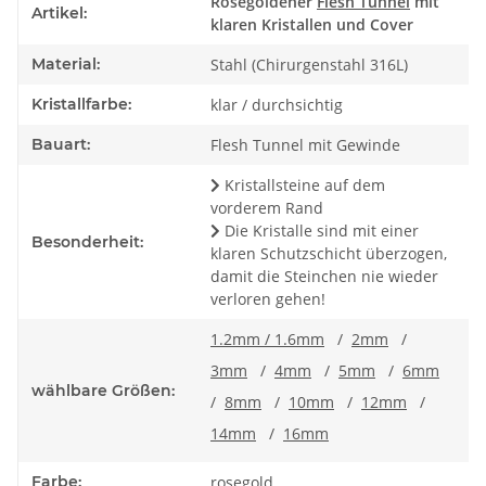
Produkteigenschaft
Wert
Rosegoldener
Flesh Tunnel
mit
Artikel:
klaren Kristallen und Cover
Material:
Stahl (Chirurgenstahl 316L)
Kristallfarbe:
klar / durchsichtig
Bauart:
Flesh Tunnel mit Gewinde
Kristallsteine auf dem
vorderem Rand
Die Kristalle sind mit einer
Besonderheit:
klaren Schutzschicht überzogen,
damit die Steinchen nie wieder
verloren gehen!
1.2mm / 1.6mm
/
2mm
/
3mm
/
4mm
/
5mm
/
6mm
wählbare Größen:
/
8mm
/
10mm
/
12mm
/
14mm
/
16mm
Farbe:
rosegold