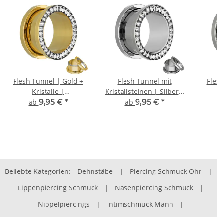
Flesh Tunnel | Gold +
Flesh Tunnel mit
Fle
Kristalle |
Kristallsteinen | Silber |
Chirurgenstahl |
Chirurgenstahl
ab
9,95 €
*
ab
9,95 €
*
Gewinde Ohrtunnel
Beliebte Kategorien:
Dehnstäbe
|
Piercing Schmuck Ohr
|
Lippenpiercing Schmuck
|
Nasenpiercing Schmuck
|
Nippelpiercings
|
Intimschmuck Mann
|