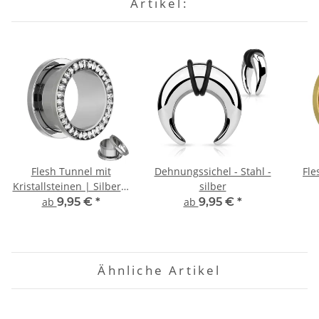
Artikel:
Flesh Tunnel mit
Dehnungssichel - Stahl -
Fle
Kristallsteinen | Silber |
silber
Chirurgenstahl
ab
9,95 €
*
ab
9,95 €
*
Ge
Ähnliche Artikel