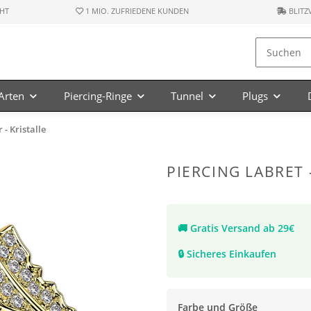
HT
1 MIO. ZUFRIEDENE KUNDEN
BLITZ
-Arten
Piercing-Ringe
Tunnel
Plugs
 - Kristalle
PIERCING LABRET 
🚚
Gratis Versand ab 29€
🔒
Sicheres Einkaufen
Farbe und Größe