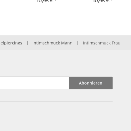
Kristalle
*
10,95 €
*
10,95 €
*
elpiercings
|
Intimschmuck Mann
|
Intimschmuck Frau
Abonnieren