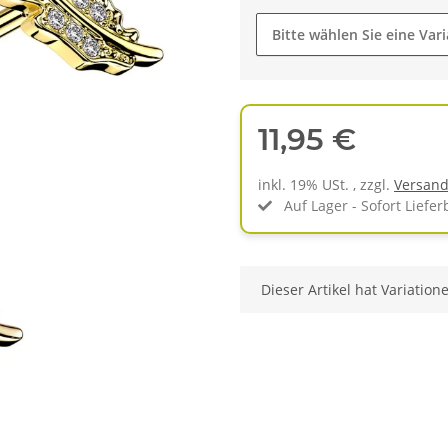
Bitte wählen Sie eine Vari
11,95 €
inkl. 19% USt. , zzgl.
Versan
Auf Lager - Sofort Liefer
x
Dieser Artikel hat Variation