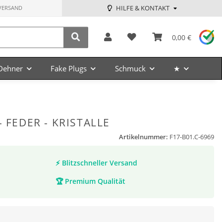
HILFE & KONTAKT
VERSAND
0,00 €
Dehner
Fake Plugs
Schmuck
★
- FEDER - KRISTALLE
Artikelnummer:
F17-B01.C-6969
⚡
Blitzschneller Versand
🏆
Premium Qualität