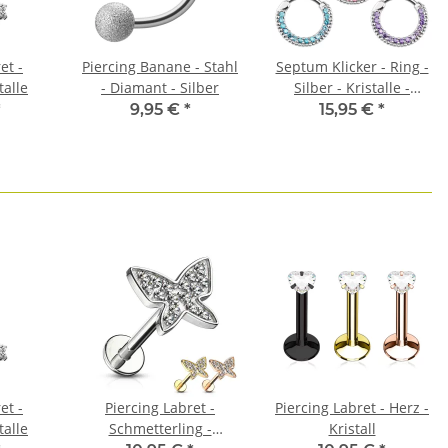
et -
Piercing Banane - Stahl
Septum Klicker - Ring -
talle
- Diamant - Silber
Silber - Kristalle -
Classic
*
9,95 €
*
15,95 €
*
et -
Piercing Labret -
Piercing Labret - Herz -
talle
Schmetterling -
Kristall