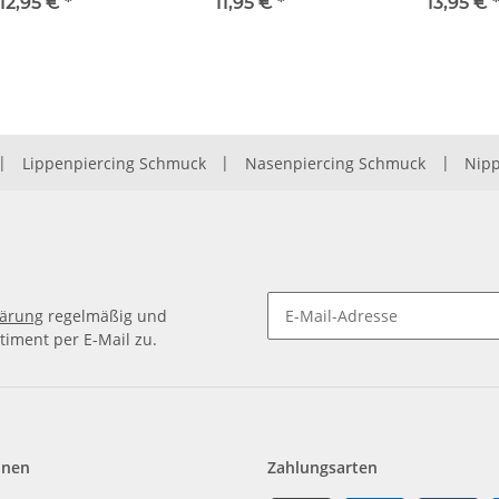
12,95 €
*
11,95 €
*
13,95 €
|
Lippenpiercing Schmuck
|
Nasenpiercing Schmuck
|
Nipp
lärung
regelmäßig und
timent per E-Mail zu.
Newsletter Abonnieren
onen
Zahlungsarten