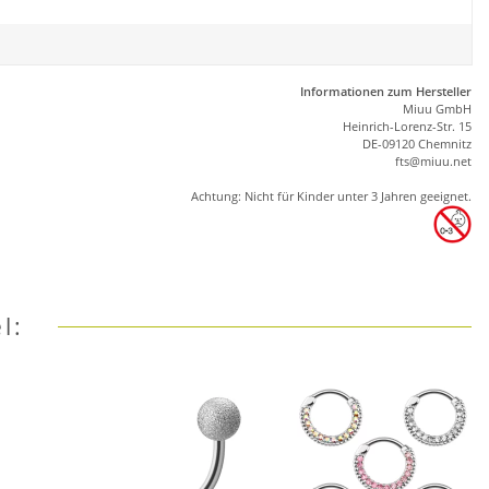
Informationen zum Hersteller
Miuu GmbH
Heinrich-Lorenz-Str. 15
DE-09120 Chemnitz
ft
s
@m
iu
u.net
Achtung: Nicht für Kinder unter 3 Jahren geeignet.
l: