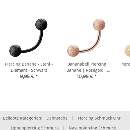
Piercing Banane - Stahl -
Bananabell Piercing
Pierc
Diamant - Schwarz
Banane | Roségold |
matt - Diamant Optik
9,95 €
*
10,95 €
*
Beliebte Kategorien:
Dehnstäbe
|
Piercing Schmuck Ohr
|
Lippenpiercing Schmuck
|
Nasenpiercing Schmuck
|