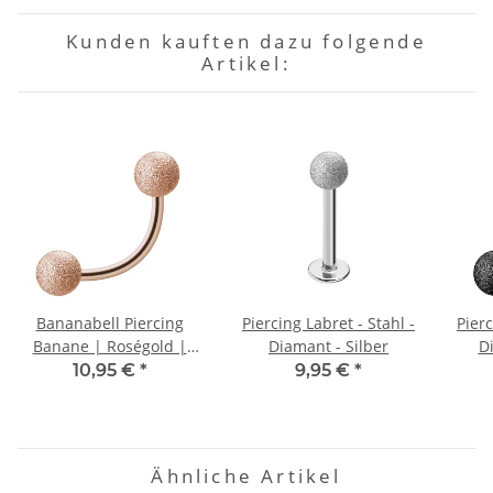
Kunden kauften dazu folgende
Artikel:
Bananabell Piercing
Piercing Labret - Stahl -
Pierc
Banane | Roségold |
Diamant - Silber
D
matt - Diamant Optik
10,95 €
*
9,95 €
*
Ähnliche Artikel