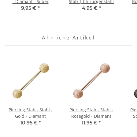
- Diamant - Silber
Stab | Chirurgenstahl
Ro
9,95 €
*
4,95 €
*
Ähnliche Artikel
Piercing Stab - Stahl -
Piercing Stab - Stahl -
Pie
Gold - Diamant
Rosegold - Diamant
S
10,95 €
*
11,95 €
*