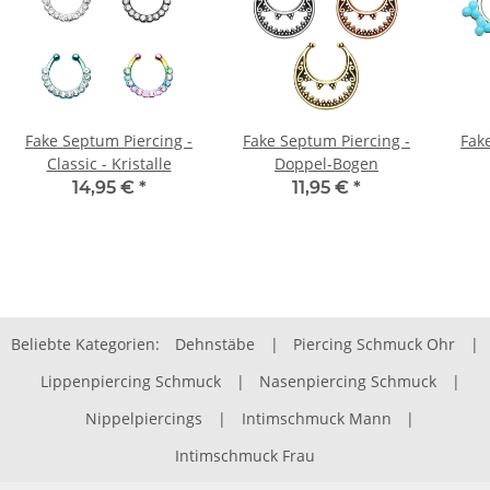
Fake Septum Piercing -
Fake Septum Piercing -
Fak
Classic - Kristalle
Doppel-Bogen
14,95 €
*
11,95 €
*
Beliebte Kategorien:
Dehnstäbe
|
Piercing Schmuck Ohr
|
Lippenpiercing Schmuck
|
Nasenpiercing Schmuck
|
Nippelpiercings
|
Intimschmuck Mann
|
Intimschmuck Frau