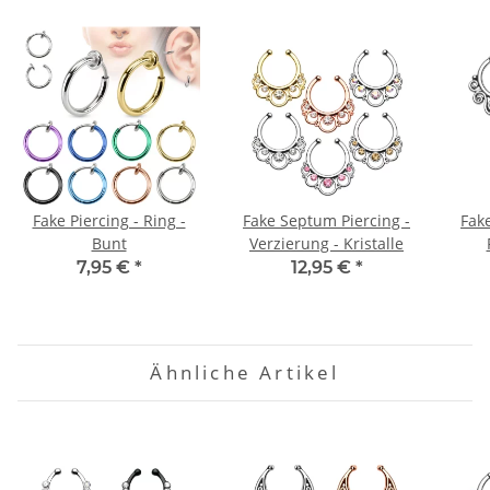
Fake Piercing - Ring -
Fake Septum Piercing -
Fak
Bunt
Verzierung - Kristalle
7,95 €
*
12,95 €
*
Ähnliche Artikel