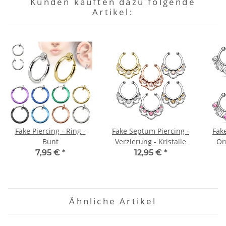
Kunden kauften dazu folgende
Artikel:
Fake Piercing - Ring -
Fake Septum Piercing -
Fak
Bunt
Verzierung - Kristalle
Or
7,95 €
*
12,95 €
*
Ähnliche Artikel