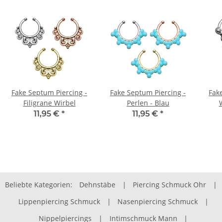
Fake Septum Piercing -
Fake Septum Piercing -
Fak
Filigrane Wirbel
Perlen - Blau
W
11,95 €
*
11,95 €
*
Beliebte Kategorien:
Dehnstäbe
|
Piercing Schmuck Ohr
|
Lippenpiercing Schmuck
|
Nasenpiercing Schmuck
|
Nippelpiercings
|
Intimschmuck Mann
|