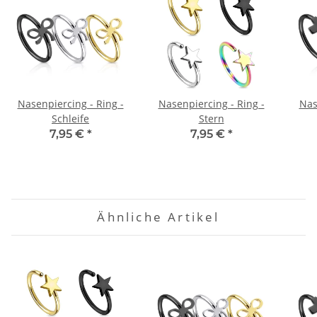
Nasenpiercing - Ring -
Nasenpiercing - Ring -
Nas
Schleife
Stern
7,95 €
*
7,95 €
*
Ähnliche Artikel