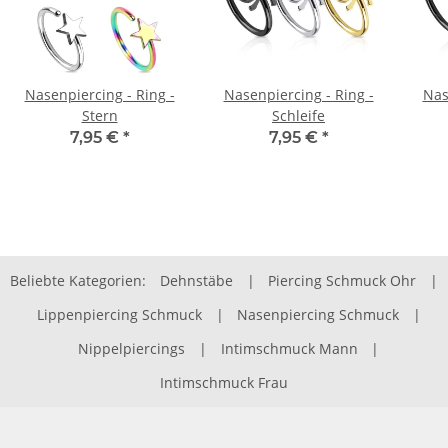
Nasenpiercing - Ring -
Nasenpiercing - Ring -
Nas
Stern
Schleife
7,95 €
*
7,95 €
*
Beliebte Kategorien:
Dehnstäbe
|
Piercing Schmuck Ohr
|
Lippenpiercing Schmuck
|
Nasenpiercing Schmuck
|
Nippelpiercings
|
Intimschmuck Mann
|
Intimschmuck Frau