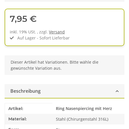
7,95 €
inkl. 19% USt. , zzgl.
Versand
Auf Lager - Sofort Lieferbar
x
Dieser Artikel hat Variationen. Bitte wähle die
gewünschte Variation aus.
Beschreibung
Produkteigenschaft
Wert
Ring Nasenpiercing mit Herz
Artikel:
Material:
Stahl (Chirurgenstahl 316L)