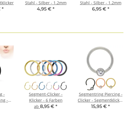
tklicker
Stahl - Silber - 1.2mm
Stahl - Silber - 1.2mm
€
*
4,95 €
*
6,95 €
*
g -
Segment-Clicker -
Segmentring Piercing -
ng -
Klicker - 6 Farben
Clicker - Segmentklicker
- Kristall
ab
8,95 €
*
15,95 €
*