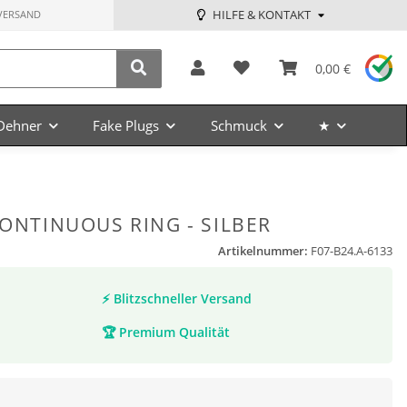
HILFE & KONTAKT
VERSAND
0,00 €
Dehner
Fake Plugs
Schmuck
★
CONTINUOUS RING - SILBER
Artikelnummer:
F07-B24.A-6133
⚡
Blitzschneller Versand
🏆
Premium Qualität