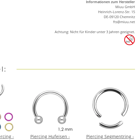
Informationen zum Hersteller
Miuu GmbH
Heinrich-Lorenz-Str. 15
DE-09120 Chemnitz
ft
s
@m
iu
u.net
Achtung: Nicht für Kinder unter 3 Jahren geeignet.
l:
rcing -
Piercing Hufeisen -
Piercing Segmentring -