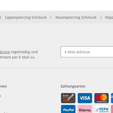
|
Lippenpiercing Schmuck
|
Nasenpiercing Schmuck
|
Nipp
lärung
regelmäßig und
timent per E-Mail zu.
Newsletter Abonnieren
onen
Zahlungsarten
m