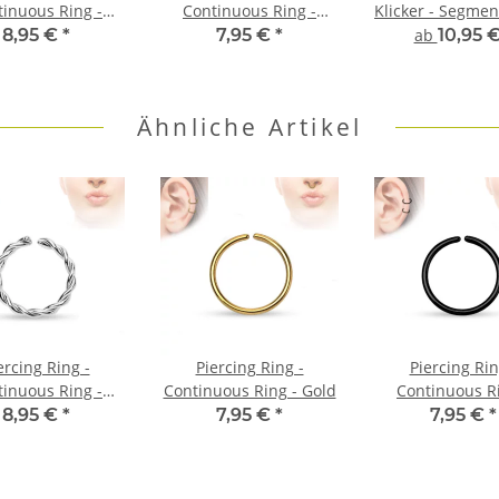
tinuous Ring -
Continuous Ring -
Klicker - Segmen
ber - Gedreht
Schwarz
8,95 €
*
7,95 €
*
ab
10,95 
Ähnliche Artikel
ercing Ring -
Piercing Ring -
Piercing Rin
tinuous Ring -
Continuous Ring - Gold
Continuous Ri
ber - Gedreht
Schwarz
8,95 €
*
7,95 €
*
7,95 €
*