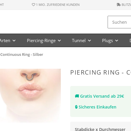
HT
1 MIO. ZUFRIEDENE KUNDEN
BLITZ
-Arten
Piercing-Ringe
Tunnel
Plugs
 Continuous Ring - Silber
PIERCING RING - 
🚚
Gratis Versand ab 29€
🔒
Sicheres Einkaufen
Stabdicke x Durchmesser