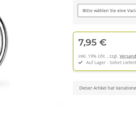
Bitte wählen Sie eine Vari
7,95 €
inkl. 19% USt. , zzgl.
Versan
Auf Lager - Sofort Liefer
x
Dieser Artikel hat Variation