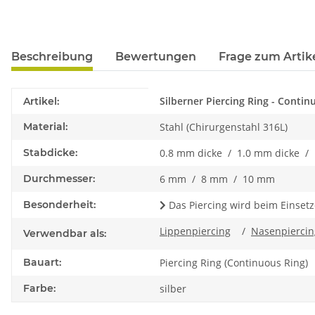
Beschreibung
Bewertungen
Frage zum Artik
Produkteigenschaft
Wert
Silberner Piercing Ring - Contin
Artikel:
Material:
Stahl (Chirurgenstahl 316L)
Stabdicke:
0.8 mm dicke / 1.0 mm dicke / 
Durchmesser:
6 mm / 8 mm / 10 mm
Besonderheit:
Das Piercing wird beim Einset
Lippenpiercing
/
Nasenpiercin
Verwendbar als:
Bauart:
Piercing Ring (Continuous Ring)
Farbe:
silber