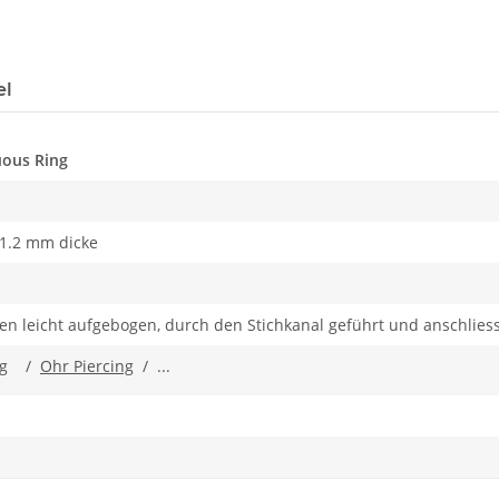
el
uous Ring
1.2 mm dicke
zen leicht aufgebogen, durch den Stichkanal geführt und anschlie
g
/
Ohr Piercing
/ ...