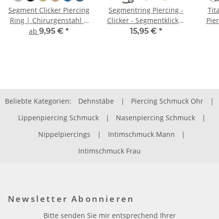
Segment Clicker Piercing
Segmentring Piercing -
Tit
Ring | Chirurgenstahl |
Clicker - Segmentklicker
Pier
6 Farben
- Kristall
ab
9,95 €
*
15,95 €
*
Beliebte Kategorien:
Dehnstäbe
|
Piercing Schmuck Ohr
|
Lippenpiercing Schmuck
|
Nasenpiercing Schmuck
|
Nippelpiercings
|
Intimschmuck Mann
|
Intimschmuck Frau
Newsletter Abonnieren
Bitte senden Sie mir entsprechend Ihrer