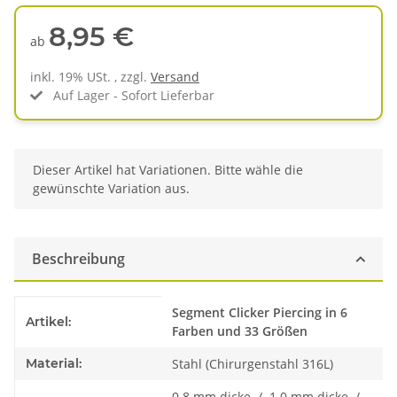
8,95 €
ab
inkl. 19% USt. , zzgl.
Versand
Auf Lager - Sofort Lieferbar
x
Dieser Artikel hat Variationen. Bitte wähle die
gewünschte Variation aus.
Beschreibung
Produkteigenschaft
Wert
Segment Clicker Piercing in 6
Artikel:
Farben und 33 Größen
Material:
Stahl (Chirurgenstahl 316L)
0.8 mm dicke / 1.0 mm dicke /