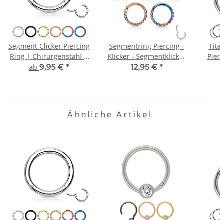
Segment Clicker Piercing
Segmentring Piercing -
Tit
Ring | Chirurgenstahl |
Klicker - Segmentklicker
Pier
6 Farben
- Gedreht - 5 Farben
ab
9,95 €
*
12,95 €
*
Ähnliche Artikel