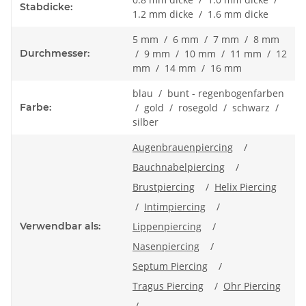
Stabdicke:
1.2 mm dicke / 1.6 mm dicke
5 mm / 6 mm / 7 mm / 8 mm
Durchmesser:
/ 9 mm / 10 mm / 11 mm / 12
mm / 14 mm / 16 mm
blau / bunt - regenbogenfarben
Farbe:
/ gold / rosegold / schwarz /
silber
Augenbrauenpiercing
/
Bauchnabelpiercing
/
Brustpiercing
/
Helix Piercing
/
Intimpiercing
/
Verwendbar als:
Lippenpiercing
/
Nasenpiercing
/
Septum Piercing
/
Tragus Piercing
/
Ohr Piercing
/ ...