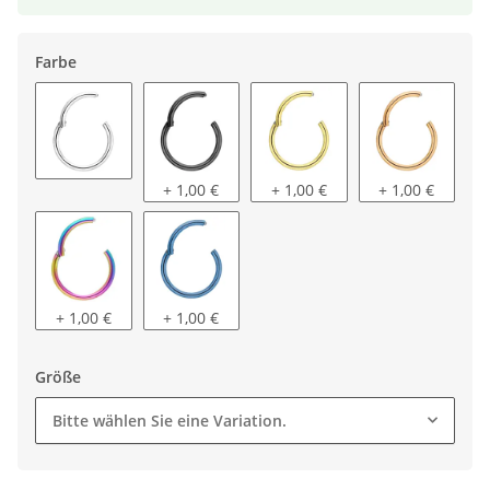
Farbe
silber
schwarz
gold
rosegold
+ 1,00 €
+ 1,00 €
+ 1,00 €
regenbogen
blau
+ 1,00 €
+ 1,00 €
Größe
Bitte wählen Sie eine Variation.