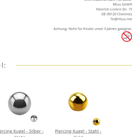
Miuu GmbH
Heinrich-Lorenz-Str. 15
DE-09120 Chemnitz
ft
s
@m
iu
u.net
Achtung: Nicht für Kinder unter 3 Jahren geeignet.
l:
ercing Kugel - Silber -
Piercing Kugel - Stahl -