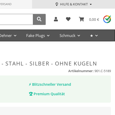
HILFE & KONTAKT
VERSAND
0,00 €
Dehner
Fake Plugs
Schmuck
★
- STAHL - SILBER - OHNE KUGELN
Artikelnummer:
901.C-5189
⚡
Blitzschneller Versand
🏆
Premium Qualität