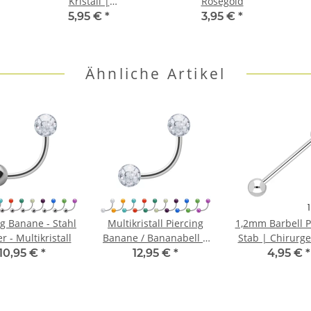
Kristall |
Rosegold
Ersatzschraubkugeln
5,95 €
*
3,95 €
*
1,2 + 1,6mm | 10
Farben
Ähnliche Artikel
ng Banane - Stahl
Multikristall Piercing
1,2mm Barbell P
er - Multikristall
Banane / Bananabell |
Stab | Chirurge
2 Glitzer Kugeln |
10,95 €
*
12,95 €
*
4,95 €
*
Chirurgenstahl | 520
Varianten