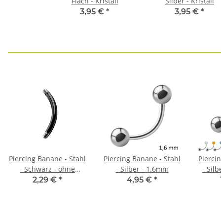
Flach - Kristall
Silber - Kristall
3,95 €
*
3,95 €
*
Piercing Banane - Stahl
Piercing Banane - Stahl
Pierci
- Schwarz - ohne
- Silber - 1.6mm
- Silb
Kugeln
2,29 €
*
4,95 €
*