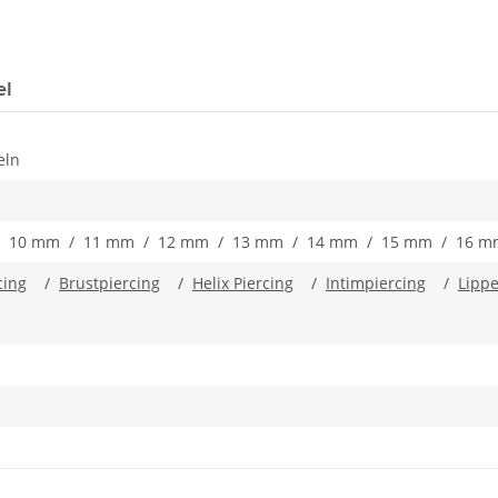
el
eln
 10 mm / 11 mm / 12 mm / 13 mm / 14 mm / 15 mm / 16 m
cing
/
Brustpiercing
/
Helix Piercing
/
Intimpiercing
/
Lipp