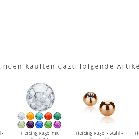
unden kauften dazu folgende Artike
 -
Piercing Kugel mit
Piercing Kugel - Stahl -
Pi