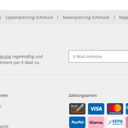
|
Lippenpiercing Schmuck
|
Nasenpiercing Schmuck
|
Nipp
lärung
regelmäßig und
timent per E-Mail zu.
Newsletter Abonnieren
onen
Zahlungsarten
m
recht