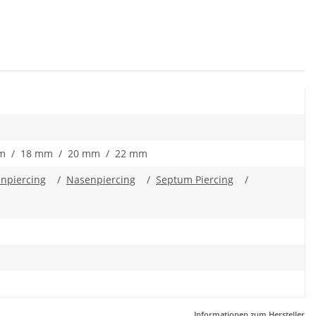
m / 18 mm / 20 mm / 22 mm
enpiercing
/
Nasenpiercing
/
Septum Piercing
/
Informationen zum Hersteller