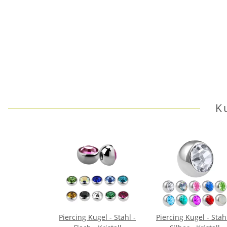
K
Piercing Kugel - Stahl -
Piercing Kugel - Stahl