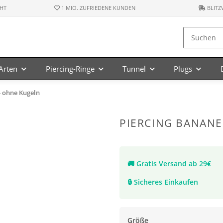
HT
1 MIO. ZUFRIEDENE KUNDEN
BLITZ
-Arten
Piercing-Ringe
Tunnel
Plugs
 - ohne Kugeln
PIERCING BANANE 
🚚
Gratis Versand ab 29€
🔒
Sicheres Einkaufen
Größe