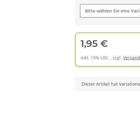
Bitte wählen Sie eine Vari
1,95 €
inkl. 19% USt. , zzgl.
Versan
x
Dieser Artikel hat Variation