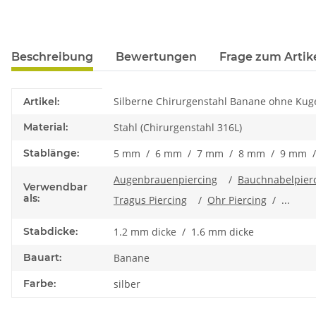
Beschreibung
Bewertungen
Frage zum Artik
Produkteigenschaft
Wert
Silberne Chirurgenstahl Banane ohne Kug
Artikel:
Material:
Stahl (Chirurgenstahl 316L)
Stablänge:
5 mm / 6 mm / 7 mm / 8 mm / 9 mm /
Augenbrauenpiercing
/
Bauchnabelpier
Verwendbar
als:
Tragus Piercing
/
Ohr Piercing
/ ...
Stabdicke:
1.2 mm dicke / 1.6 mm dicke
Bauart:
Banane
Farbe:
silber