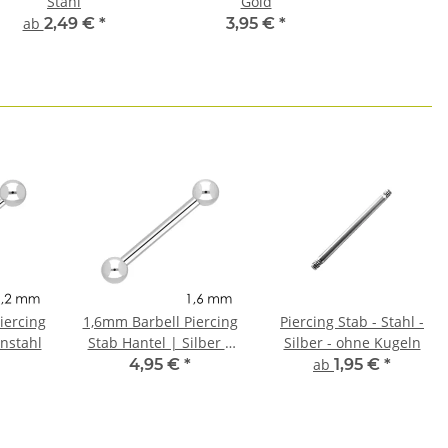
Stahl
Gold
ab
2,49 €
*
3,95 €
*
iercing
1,6mm Barbell Piercing
Piercing Stab - Stahl -
nstahl
Stab Hantel | Silber |
Silber - ohne Kugeln
Chirurgenstahl | 5mm-
4,95 €
*
ab
1,95 €
*
30mm Länge