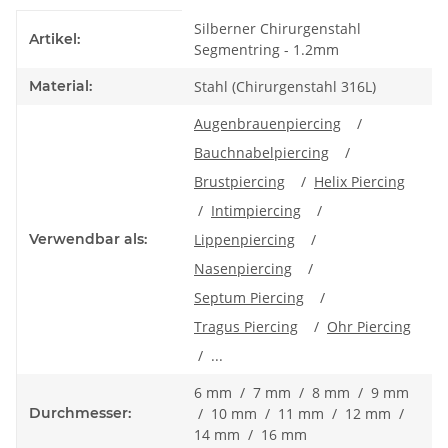
Produkteigenschaft
Wert
Silberner Chirurgenstahl
Artikel:
Segmentring - 1.2mm
Material:
Stahl (Chirurgenstahl 316L)
Augenbrauenpiercing
/
Bauchnabelpiercing
/
Brustpiercing
/
Helix Piercing
/
Intimpiercing
/
Verwendbar als:
Lippenpiercing
/
Nasenpiercing
/
Septum Piercing
/
Tragus Piercing
/
Ohr Piercing
/ ...
6 mm / 7 mm / 8 mm / 9 mm
Durchmesser:
/ 10 mm / 11 mm / 12 mm /
14 mm / 16 mm