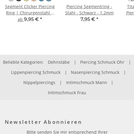
Segment Clicker Piercing
Piercing Segmentring -
Tit
Ring | Chirurgenstahl |
Stahl - Schwarz - 1.2mm
Pier
6 Farben
ab
9,95 €
*
7,95 €
*
Beliebte Kategorien:
Dehnstäbe
|
Piercing Schmuck Ohr
|
Lippenpiercing Schmuck
|
Nasenpiercing Schmuck
|
Nippelpiercings
|
Intimschmuck Mann
|
Intimschmuck Frau
Newsletter Abonnieren
Bitte senden Sie mir entsprechend Ihrer