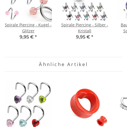
Spirale Piercing - Kugel -
Spirale Piercing - Silber -
Bau
Glitzer
Kristall
Sc
9,95 €
*
9,95 €
*
Ähnliche Artikel