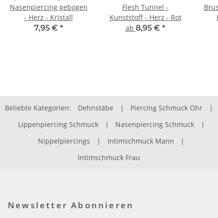
Nasenpiercing gebogen
Flesh Tunnel -
Brus
- Herz - Kristall
Kunststoff - Herz - Rot
7,95 €
*
ab
8,95 €
*
Beliebte Kategorien:
Dehnstäbe
|
Piercing Schmuck Ohr
|
Lippenpiercing Schmuck
|
Nasenpiercing Schmuck
|
Nippelpiercings
|
Intimschmuck Mann
|
Intimschmuck Frau
Newsletter Abonnieren