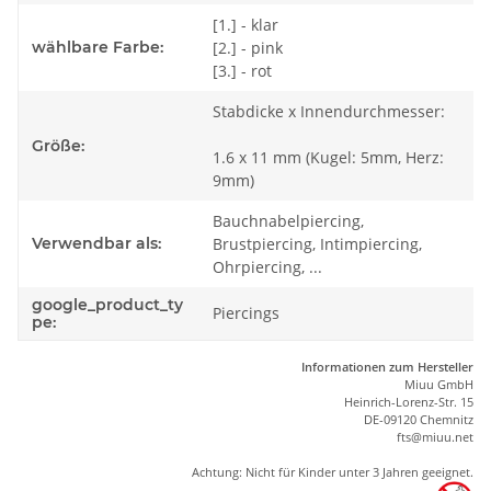
[1.] - klar
wählbare Farbe:
[2.] - pink
[3.] - rot
Stabdicke x Innendurchmesser:
Größe:
1.6 x 11 mm (Kugel: 5mm, Herz:
9mm)
Bauchnabelpiercing,
Verwendbar als:
Brustpiercing, Intimpiercing,
Ohrpiercing, ...
google_product_ty
Piercings
pe:
Informationen zum Hersteller
Miuu GmbH
Heinrich-Lorenz-Str. 15
DE-09120 Chemnitz
ft
s
@m
iu
u.net
Achtung: Nicht für Kinder unter 3 Jahren geeignet.