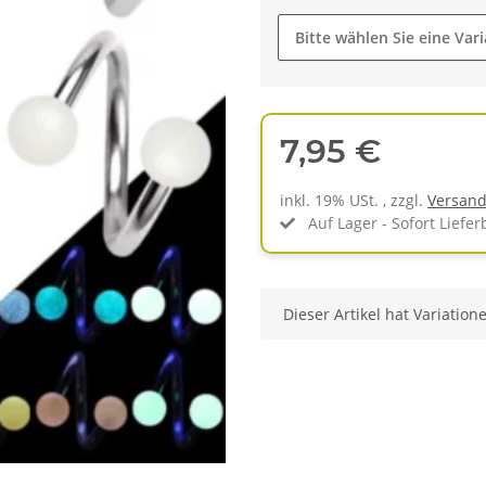
Bitte wählen Sie eine Vari
7,95 €
inkl. 19% USt. , zzgl.
Versan
Auf Lager - Sofort Liefer
x
Dieser Artikel hat Variation