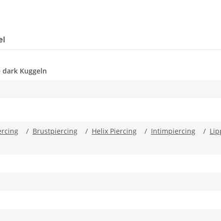
el
e dark Kuggeln
rcing
/
Brustpiercing
/
Helix Piercing
/
Intimpiercing
/
Lip