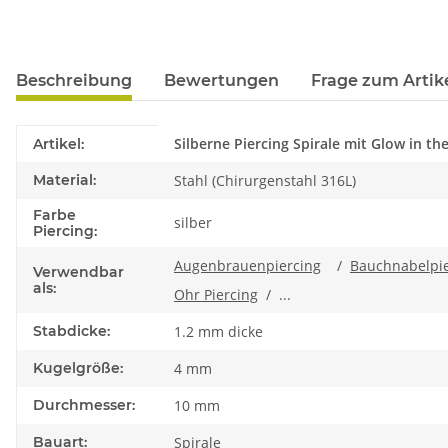
Beschreibung
Bewertungen
Frage zum Artik
Produkteigenschaft
Wert
Silberne Piercing Spirale mit Glow in th
Artikel:
Material:
Stahl (Chirurgenstahl 316L)
Farbe
silber
Piercing:
Augenbrauenpiercing
/
Bauchnabelpie
Verwendbar
als:
Ohr Piercing
/ ...
Stabdicke:
1.2 mm dicke
Kugelgröße:
4 mm
Durchmesser:
10 mm
Bauart:
Spirale