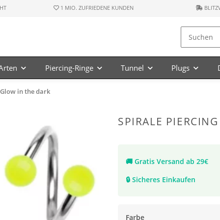
HT
1 MIO. ZUFRIEDENE KUNDEN
BLITZ
-Arten
Piercing-Ringe
Tunnel
Plugs
- Glow in the dark
SPIRALE PIERCING
🚚
Gratis Versand ab 29€
🔒
Sicheres Einkaufen
Farbe