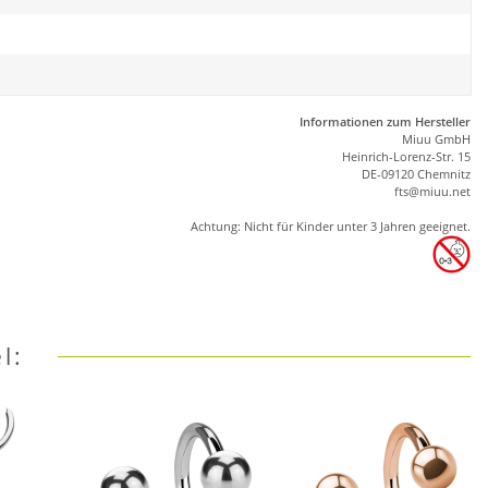
Informationen zum Hersteller
Miuu GmbH
Heinrich-Lorenz-Str. 15
DE-09120 Chemnitz
ft
s
@m
iu
u.net
Achtung: Nicht für Kinder unter 3 Jahren geeignet.
l: