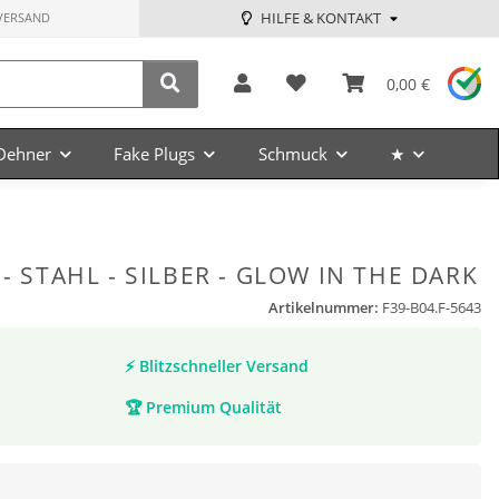
HILFE & KONTAKT
VERSAND
0,00 €
Dehner
Fake Plugs
Schmuck
★
 - STAHL - SILBER - GLOW IN THE DARK
Artikelnummer:
F39-B04.F-5643
⚡
Blitzschneller Versand
🏆
Premium Qualität