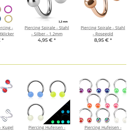
rcing -
Piercing Spirale - Stahl
Piercing Spirale - Stahl
tklicker
- Silber - 1.2mm
- Rosegold
€
*
4,95 €
*
8,95 €
*
 - Kugel
Piercing Hufeisen -
Piercing Hufeisen -