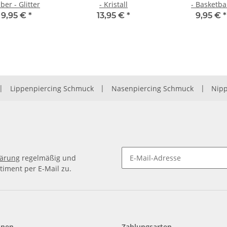
lber - Glitter
- Kristall
- Basketba
9,95 €
*
13,95 €
*
9,95 €
*
|
Lippenpiercing Schmuck
|
Nasenpiercing Schmuck
|
Nipp
lärung
regelmäßig und
timent per E-Mail zu.
Newsletter Abonnieren
onen
Zahlungsarten