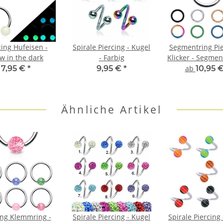
cing Hufeisen -
Spirale Piercing - Kugel
Segmentring Pie
w in the dark
- Farbig
Klicker - Segmen
7,95 €
*
9,95 €
*
ab
10,95 
Ähnliche Artikel
ing Klemmring -
Spirale Piercing - Kugel
Spirale Piercing