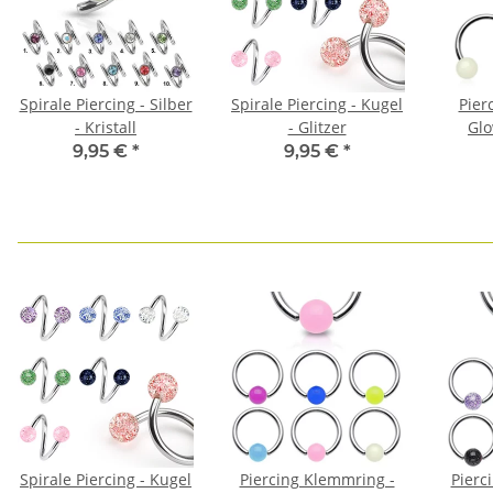
Spirale Piercing - Silber
Spirale Piercing - Kugel
Pier
- Kristall
- Glitzer
Glo
9,95 €
*
9,95 €
*
Spirale Piercing - Kugel
Piercing Klemmring -
Pierc