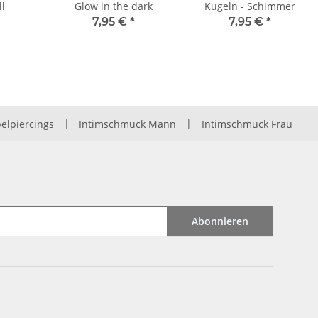
ll
Glow in the dark
Kugeln - Schimmer
7,95 €
*
7,95 €
*
elpiercings
|
Intimschmuck Mann
|
Intimschmuck Frau
Abonnieren