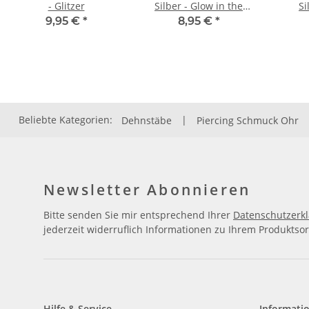
- Glitzer
Silber - Glow in the
Si
dark - Bunt
9,95 €
*
8,95 €
*
Beliebte Kategorien:
Dehnstäbe
|
Piercing Schmuck Ohr
Newsletter Abonnieren
Bitte senden Sie mir entsprechend Ihrer
Datenschutzerk
jederzeit widerruflich Informationen zu Ihrem Produktsor
Hilfe & Service
Informati