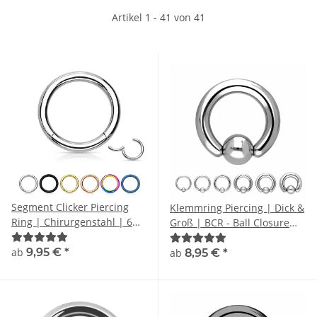
Artikel 1 - 41 von 41
Segment Clicker Piercing
Klemmring Piercing | Dick &
Ring | Chirurgenstahl | 6
Groß | BCR - Ball Closure
Farben
Ring
ab
9,95 €
*
ab
8,95 €
*