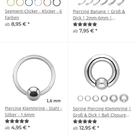
Segment-Clicker - Klicker - 6
Piercing Banane | Groß &
Farben
Dick | 2mm-6mm |
ab
8,95 €
*
Chirurgenstahl |
Bananabell
ab
7,95 €
*
Piercing Klemmring - Stahl -
Spring Piercing Klemmring |
Silber - 1.6mm
Groß & Dick | Ball Closure
Ring BCR
ab
4,95 €
*
ab
12,95 €
*