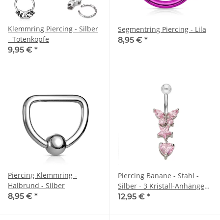
Klemmring Piercing - Silber
Segmentring Piercing - Lila
- Totenköpfe
8,95 €
*
9,95 €
*
Piercing Klemmring -
Piercing Banane - Stahl -
Halbrund - Silber
Silber - 3 Kristall-Anhänger -
8,95 €
*
Pink
12,95 €
*