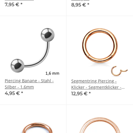
7,95 €
*
8,95 €
*
Piercing Banane - Stahl -
Segmentring Piercing -
Silber - 1.6mm
Klicker - Segmentklicker -
4,95 €
*
Rosegold
12,95 €
*