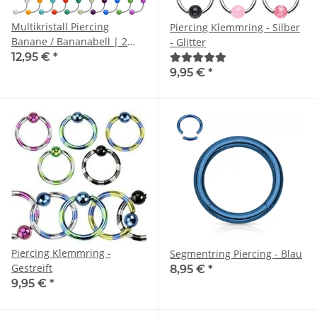
Multikristall Piercing
Piercing Klemmring - Silber
Banane / Bananabell | 2
- Glitter
Glitzer Kugeln |
12,95 €
*
Chirurgenstahl | 520
9,95 €
*
Varianten
Piercing Klemmring -
Segmentring Piercing - Blau
Gestreift
8,95 €
*
9,95 €
*