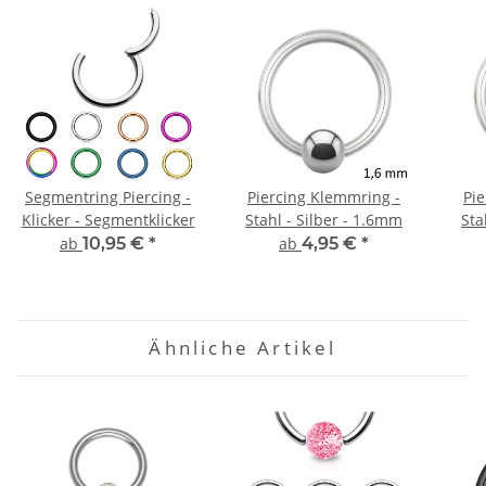
Segmentring Piercing -
Piercing Klemmring -
Pi
Klicker - Segmentklicker
Stahl - Silber - 1.6mm
Sta
ab
10,95 €
*
ab
4,95 €
*
Ähnliche Artikel