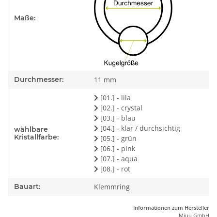
Maße:
Durchmesser:
11 mm
[01.] - lila
[02.] - crystal
[03.] - blau
[04.] - klar / durchsichtig
wählbare
Kristallfarbe:
[05.] - grün
[06.] - pink
[07.] - aqua
[08.] - rot
Bauart:
Klemmring
Informationen zum Hersteller
Miuu GmbH