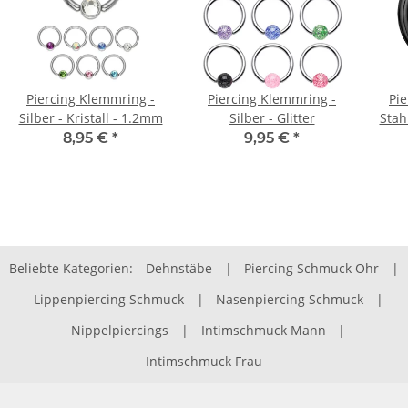
Piercing Klemmring -
Piercing Klemmring -
Pi
Silber - Kristall - 1.2mm
Silber - Glitter
Stah
8,95 €
*
9,95 €
*
Beliebte Kategorien:
Dehnstäbe
|
Piercing Schmuck Ohr
|
Lippenpiercing Schmuck
|
Nasenpiercing Schmuck
|
Nippelpiercings
|
Intimschmuck Mann
|
Intimschmuck Frau