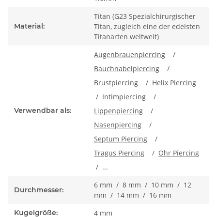
Titan (G23 Spezialchirurgischer
Material:
Titan, zugleich eine der edelsten
Titanarten weltweit)
Augenbrauenpiercing
/
Bauchnabelpiercing
/
Brustpiercing
/
Helix Piercing
/
Intimpiercing
/
Verwendbar als:
Lippenpiercing
/
Nasenpiercing
/
Septum Piercing
/
Tragus Piercing
/
Ohr Piercing
/ ...
6 mm / 8 mm / 10 mm / 12
Durchmesser:
mm / 14 mm / 16 mm
Kugelgröße:
4 mm