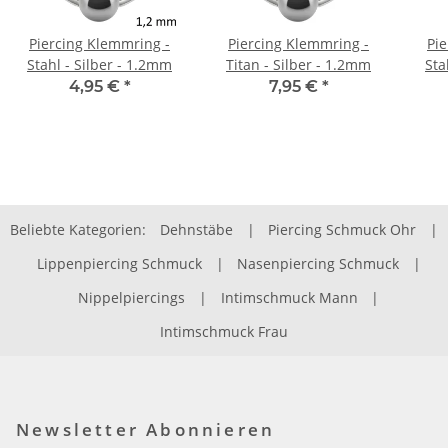
Piercing Klemmring -
Piercing Klemmring -
Pi
Stahl - Silber - 1.2mm
Titan - Silber - 1.2mm
Sta
4,95 €
*
7,95 €
*
Beliebte Kategorien:
Dehnstäbe
|
Piercing Schmuck Ohr
|
Lippenpiercing Schmuck
|
Nasenpiercing Schmuck
|
Nippelpiercings
|
Intimschmuck Mann
|
Intimschmuck Frau
Newsletter Abonnieren