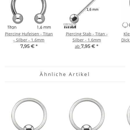
Piercing Hufeisen - Titan
Piercing Stab - Titan -
Kle
- Silber - 1.6mm
Silber - 1.6mm
Dick
7,95 €
*
ab
7,95 €
*
Ähnliche Artikel