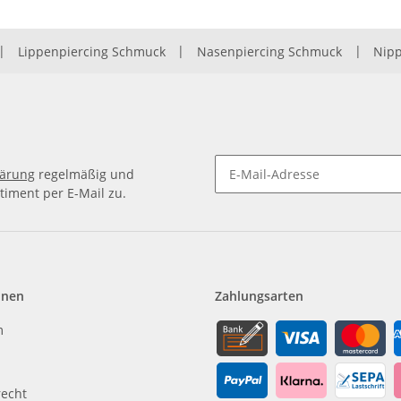
|
Lippenpiercing Schmuck
|
Nasenpiercing Schmuck
|
Nipp
lärung
regelmäßig und
timent per E-Mail zu.
Newsletter Abonnieren
onen
Zahlungsarten
m
recht