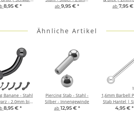
hirurgenstahl
bis 6.0mm
Chirurgensta
ab
8,95 €
*
ab
9,95 €
*
ab
7,95 
Bananabel
Ähnliche Artikel
ng Banane - Stahl
Piercing Stab - Stahl -
1,6mm Barbell P
warz - 2.0mm bis
Silber - Innengewinde
Stab Hantel | S
6.0mm
Chirurgenstahl
ab
8,95 €
*
ab
12,95 €
*
4,95 €
*
30mm Län