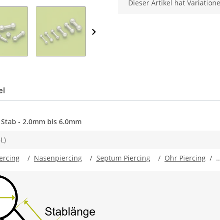
x
Dieser Artikel hat Variation
el
l Stab - 2.0mm bis 6.0mm
L)
ercing
/
Nasenpiercing
/
Septum Piercing
/
Ohr Piercing
/ ..