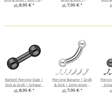
Closure Ring
Chirurgenstahl | Silber
| C
ab
8,95 €
*
ab
7,95 €
*
| Circular Barbell Ring
CBR
Barbell Piercing Stab |
Piercing Banane | Groß
Pierci
Dick & Groß | Schwarz
& Dick | 2mm-6mm |
- Sch
| Chirurgenstahl
Chirurgenstahl |
ab
8,95 €
*
ab
7,95 €
*
Bananabell