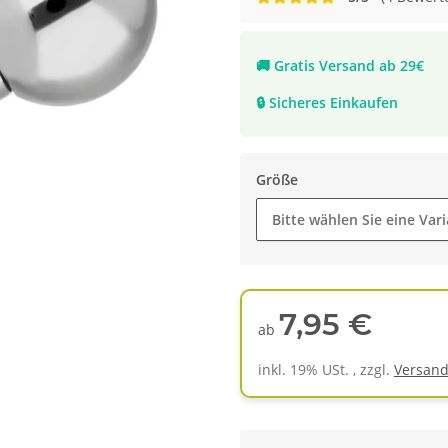
🚚
Gratis Versand ab 29€
🔒
Sicheres Einkaufen
Größe
Bitte wählen Sie eine Vari
7,95 €
ab
inkl. 19% USt. , zzgl.
Versan