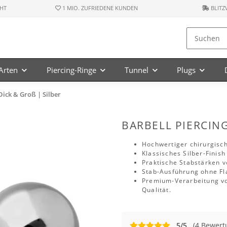
HT
1 MIO. ZUFRIEDENE KUNDEN
BLITZ
-Arten
Piercing-Ringe
Tunnel
Plugs
Dick & Groß | Silber
BARBELL PIERCING
Hochwertiger chirurgisch
Klassisches Silber-Finish
Praktische Stabstärken 
Stab-Ausführung ohne Fl
Premium-Verarbeitung vo
Qualität.
5/5
(4 Bewert