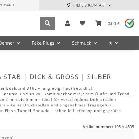
HILFE & KONTAKT
VERSAND
0,00 €
Dehner
Fake Plugs
Schmuck
★
 STAB | DICK & GROSS | SILBER
er Edelstahl 316L – langlebig, hautfreundlich.
 – neutral und stilvoll kombinierbar mit jedem Outfit und Trend.
von 2 mm bis 6 mm – ideal für verschiedene Dehnstadien
are – keine Druckstellen und angenehmes Tragegefühl
n Flesh-Tunnel-Shop.de – schnelle Lieferung und geprüfte
Artikelnummer:
195.A-4595
ungen)