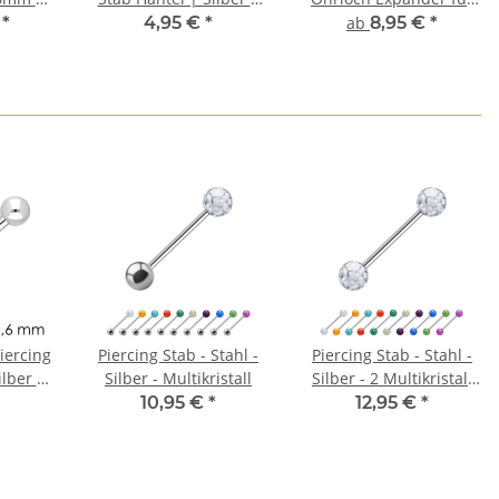
hl |
Chirurgenstahl | 5mm-
Flesh Tunnel |
€
*
4,95 €
*
ab
8,95 €
*
l
30mm Länge
Chirurgenstahl | Silber
| 17 Größen
iercing
Piercing Stab - Stahl -
Piercing Stab - Stahl -
ilber |
Silber - Multikristall
Silber - 2 Multikristall
 | 5mm-
Kugeln
10,95 €
*
12,95 €
*
ge