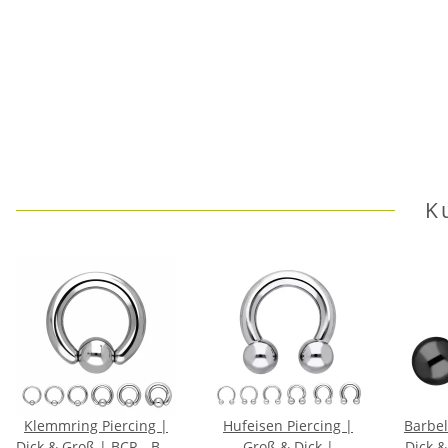
K
Klemmring Piercing |
Hufeisen Piercing |
Barbel
Dick & Groß | BCR - Ball
Groß & Dick |
Dick &