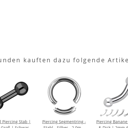
unden kauften dazu folgende Artike
l Piercing Stab |
Piercing Segmentring -
Piercing Banane
 Groß | Schwarz
Stahl - Silber - 2.0mm
& Dick | 2mm-