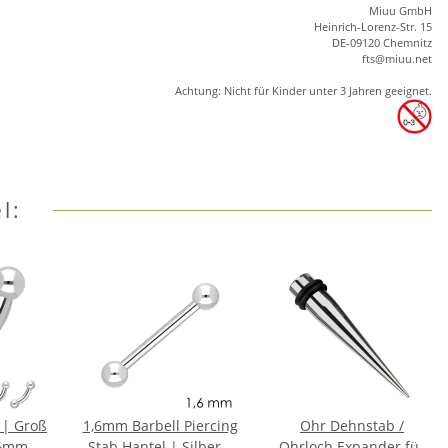
Miuu GmbH
Heinrich-Lorenz-Str. 15
DE-09120 Chemnitz
ft
s
@m
iu
u.net
Achtung: Nicht für Kinder unter 3 Jahren geeignet.
l:
 | Groß
1,6mm Barbell Piercing
Ohr Dehnstab /
6mm |
Stab Hantel | Silber |
Ohrloch Expander für