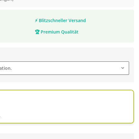
⚡
Blitzschneller Versand
🏆
Premium Qualität
ation.
d