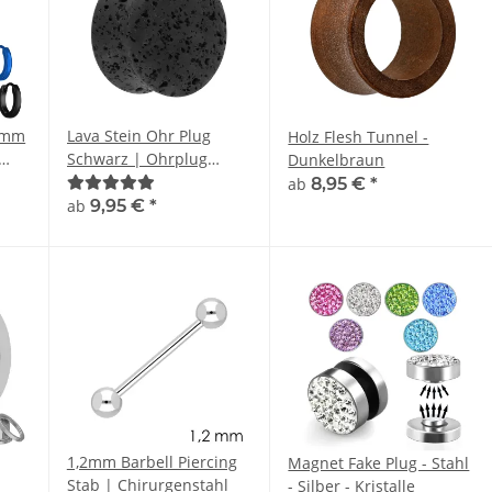
 2mm
Lava Stein Ohr Plug
Holz Flesh Tunnel -
Schwarz | Ohrplug
Dunkelbraun
atmungsaktiv aus
ab
8,95 €
*
Magma | Double Flared
ab
9,95 €
*
1,2mm Barbell Piercing
Magnet Fake Plug - Stahl
Stab | Chirurgenstahl
- Silber - Kristalle