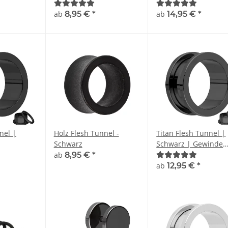
Closure Ring
| Acryl – Kunststoff
ab
8,95 €
*
ab
14,95 €
*
nel |
Holz Flesh Tunnel -
Titan Flesh Tunnel |
Schwarz
Schwarz | Gewinde
l |
Ohrtunnel
ab
8,95 €
*
ab
12,95 €
*