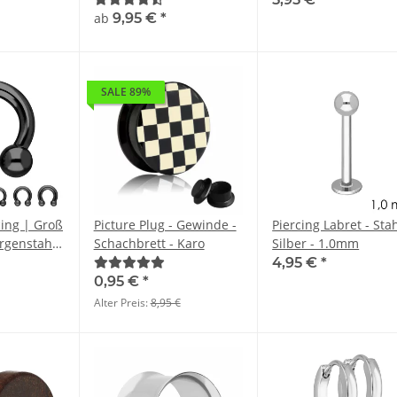
ab
9,95 €
*
SALE 89%
cing | Groß
Picture Plug - Gewinde -
Piercing Labret - Stah
urgenstahl
Schachbrett - Karo
Silber - 1.0mm
rcular
4,95 €
*
CBR
0,95 €
*
Alter Preis:
8,95 €