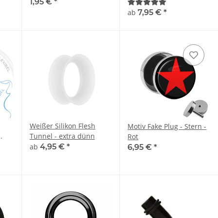
1,95 €
*
Flared
ab
7,95 €
*
Weißer Silikon Flesh
Motiv Fake Plug - Stern -
Tunnel - extra dünn
Rot
ab
4,95 €
*
6,95 €
*
rcing