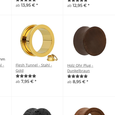
ab
13,95 €
*
Verstecken
ab
12,95 €
*
l -
Flesh Tunnel - Stahl -
Holz Ohr Plug -
Gold
Dunkelbraun
ab
7,95 €
*
ab
8,95 €
*