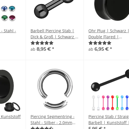
- Stahl -
Barbell Piercing Stab |
Ohr Plug | Schwarz 
Dick & Groß | Schwarz |
Double Flared |
Chirurgenstahl
Kunststoff / Acryl
ab
8,95 €
*
ab
6,95 €
*
 Kunststoff
Piercing Segmentring -
Piercing Stab / Strai
Stahl - Silber - 2.0mm
Barbell | Kunststoff 
bis 6.0mm
Farben | 11 Größen
5,95 €
*