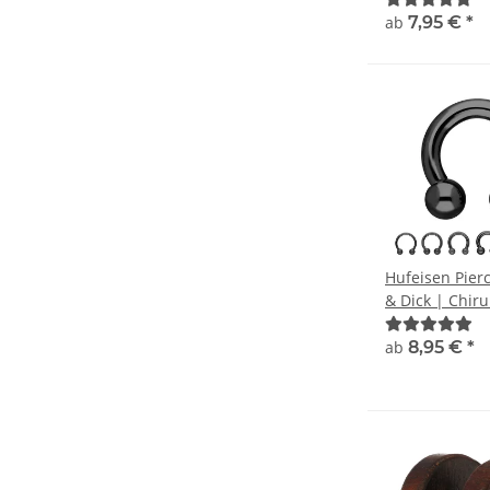
ab
7,95 €
*
Hufeisen Pier
& Dick | Chir
| Schwarz | Ci
Barbell Ring 
ab
8,95 €
*