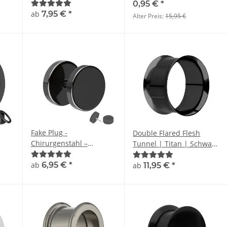
0,95 €
*
ab
7,95 €
*
Alter Preis:
15,95 €
Fake Plug -
Double Flared Flesh
Chirurgenstahl –
Tunnel | Titan | Schwarz
Schwarz
| Dünner Rand |
ab
6,95 €
*
Ohrtunnel
ab
11,95 €
*