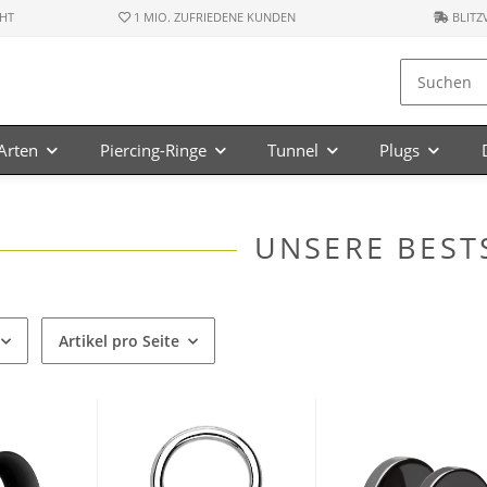
HT
1 MIO. ZUFRIEDENE KUNDEN
BLITZ
-Arten
Piercing-Ringe
Tunnel
Plugs
UNSERE BEST
Artikel pro Seite