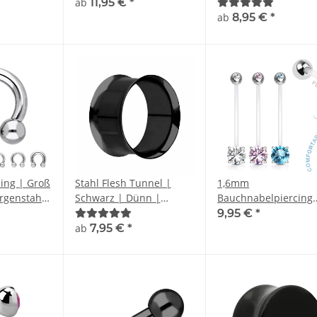
kugeln 1,2
Silber
ab
11,95 €
*
Farben
ab
8,95 €
*
cing | Groß
Stahl Flesh Tunnel |
1,6mm
urgenstahl
Schwarz | Dünn |
Bauchnabelpiercing
ular
Double Flared
Schwangerschaft |
9,95 €
*
CBR
Kristall |
ab
7,95 €
*
Schwangerschaftspie