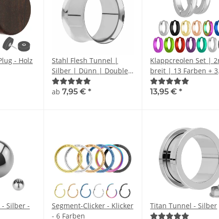
Plug - Holz
Stahl Flesh Tunnel |
Klappcreolen Set |
Silber | Dünn | Double
breit | 13 Farben + 3
Flared
Größen | Edelstahl
Ohrringe Paar
ab
7,95 €
*
13,95 €
*
- Silber -
Segment-Clicker - Klicker
Titan Tunnel - Silber
- 6 Farben