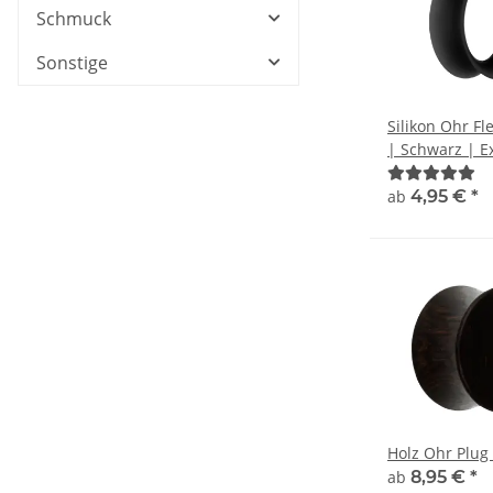
Schmuck
Sonstige
Silikon Ohr Fl
| Schwarz | E
| Double Flar
ab
4,95 €
*
Holz Ohr Plug
ab
8,95 €
*