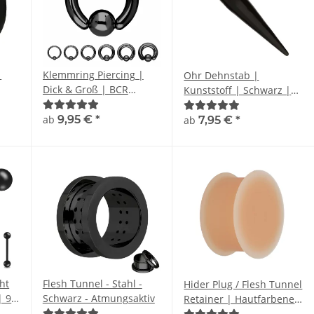
|
Klemmring Piercing |
Ohr Dehnstab |
Dick & Groß | BCR
Kunststoff | Schwarz |
schwarz
Ohrloch Expander
ab
9,95 €
*
ab
7,95 €
*
ght
Flesh Tunnel - Stahl -
Hider Plug / Flesh Tunnel
| 9
Schwarz - Atmungsaktiv
Retainer | Hautfarbener
Ohrplug zum Tunnel