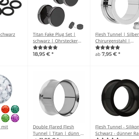
Schwarz
Titan Fake Plug Set |
Flesh Tunnel | Silber
schwarz | Ohrstecker
Chirurgenstahl |
zum Schrauben | Paar -
Gewinde Ohrtunnel
2 Stück
18,95 €
*
ab
7,95 €
*
 mit
Double Flared Flesh
Flesh Tunnel - Silikon
Tunnel | Titan | dünn |
Schwarz - dünner R