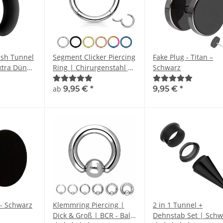
esh Tunnel
Segment Clicker Piercing
Fake Plug - Titan –
xtra Dünn
Ring | Chirurgenstahl |
Schwarz
ed
6 Farben
ab
9,95 €
*
9,95 €
*
 - Schwarz
Klemmring Piercing |
2 in 1 Tunnel +
Dick & Groß | BCR - Ball
Dehnstab Set | Schw