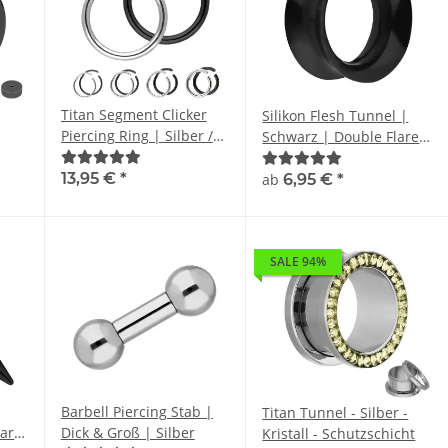
Titan Segment Clicker
Silikon Flesh Tunnel |
Piercing Ring | Silber /
Schwarz | Double Flared
Schwarz
Ohrtunnel | Dünn
13,95 €
*
ab
6,95 €
*
SALE 94%
Barbell Piercing Stab |
Titan Tunnel - Silber -
arz
Dick & Groß | Silber
Kristall - Schutzschicht