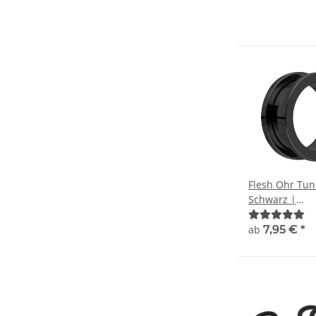
Flesh Ohr Tun
Schwarz |
Chirurgenstah
Gewinde
ab
7,95 €
*