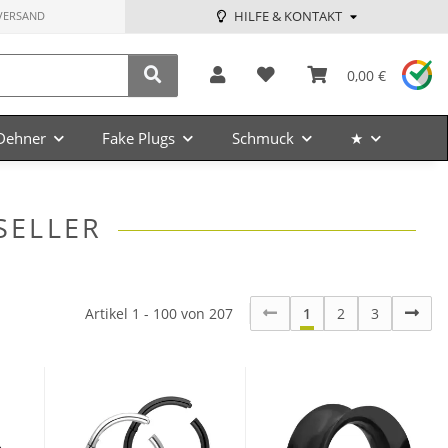
HILFE & KONTAKT
VERSAND
0,00 €
Dehner
Fake Plugs
Schmuck
★
SELLER
Artikel 1 - 100 von 207
1
2
3