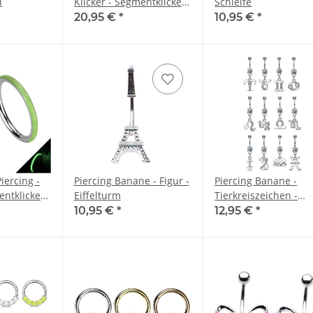
l
Klicker - Segmentklicker
Schleife
- Spitz - Muster
20,95 €
*
10,95 €
*
iercing -
Piercing Banane - Figur -
Piercing Banane -
entklicker
Eiffelturm
Tierkreiszeichen -
in the dark
Kristalle
10,95 €
*
12,95 €
*