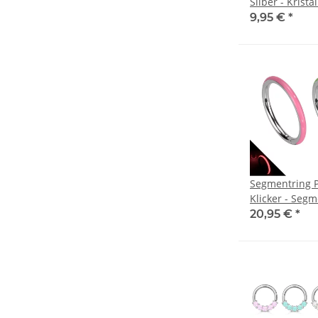
Silber - Kristal
9,95 €
*
Segmentring P
Klicker - Segm
- Titan - Glow 
20,95 €
*
- Rand