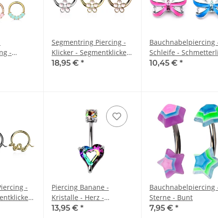
-
Segmentring Piercing -
Bauchnabelpiercing 
ng -
Klicker - Segmentklicker
Schleife - Schmetterl
lith
- Blume
18,95 €
*
10,45 €
*
iercing -
Piercing Banane -
Bauchnabelpiercing 
entklicker
Kristalle - Herz -
Sterne - Bunt
ange
Regenbogen
13,95 €
*
7,95 €
*