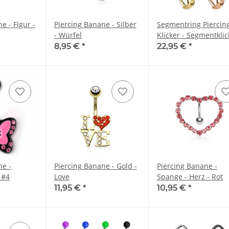
e - Figur -
Piercing Banane - Silber
Segmentring Piercing
- Würfel
Klicker - Segmentklic
- Titan - Breit
8,95 €
*
22,95 €
*
ne -
Piercing Banane - Gold -
Piercing Banane -
 #4
Love
Spange - Herz - Rot
11,95 €
*
10,95 €
*