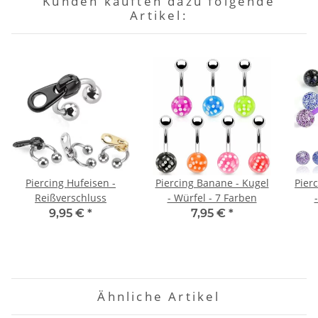
Kunden kauften dazu folgende
Artikel:
Piercing Hufeisen -
Piercing Banane - Kugel
Pier
Reißverschluss
- Würfel - 7 Farben
9,95 €
*
7,95 €
*
Ähnliche Artikel