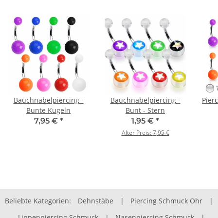
Bauchnabelpiercing -
Bauchnabelpiercing -
Pierc
Bunte Kugeln
Bunt - Stern
7,95 €
*
1,95 €
*
Alter Preis:
7,95 €
Beliebte Kategorien:
Dehnstäbe
|
Piercing Schmuck Ohr
|
Lippenpiercing Schmuck
|
Nasenpiercing Schmuck
|