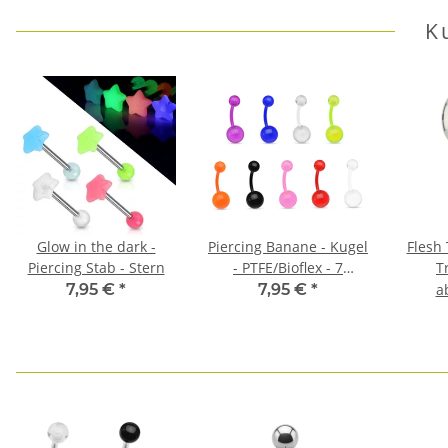
K
Glow in the dark -
Piercing Banane - Kugel
Flesh 
Piercing Stab - Stern
- PTFE/Bioflex - 7
T
Farben
7,95 €
*
7,95 €
*
a