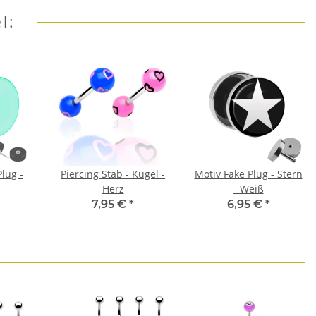
l:
Plug -
Piercing Stab - Kugel -
Motiv Fake Plug - Stern
Herz
- Weiß
7,95 €
*
6,95 €
*