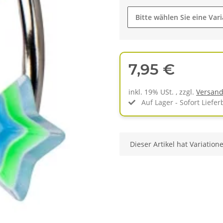
Bitte wählen Sie eine Vari
7,95 €
inkl. 19% USt. , zzgl.
Versan
Auf Lager - Sofort Liefer
x
Dieser Artikel hat Variation