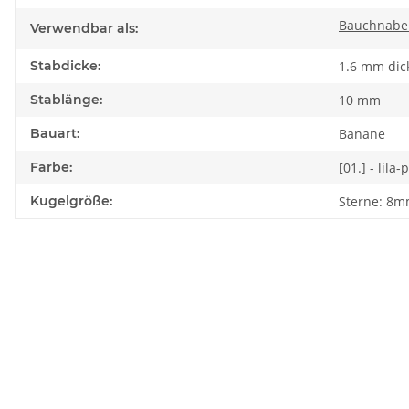
Bauchnabel
Verwendbar als:
Stabdicke:
1.6 mm dic
Stablänge:
10 mm
Bauart:
Banane
Farbe:
[01.] - lila
Kugelgröße:
Sterne: 8