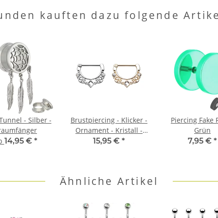
unden kauften dazu folgende Artike
Tunnel - Silber -
Brustpiercing - Klicker -
Piercing Fake 
raumfänger
Ornament - Kristall -
Grün
Eckig
b
14,95 €
*
15,95 €
*
7,95 €
*
Ähnliche Artikel