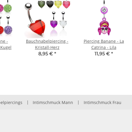
ne -
Bauchnabelpiercing -
Piercing Banane - La
l-Kugel
Kristall-Herz
Catrina - Lila
8,95 €
*
11,95 €
*
elpiercings
|
Intimschmuck Mann
|
Intimschmuck Frau