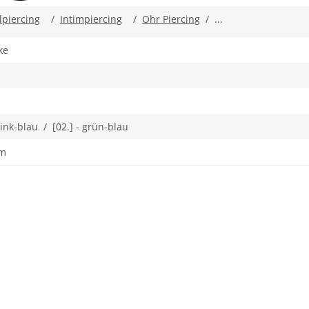
piercing
/
Intimpiercing
/
Ohr Piercing
/ ...
ke
-pink-blau / [02.] - grün-blau
mm