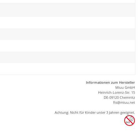
Informationen zum Hersteller
Miuu GmbH
Heinrich-Lorenz-Str. 15
DE-09120 Chemnitz
ft
s
@m
iu
u.net
Achtung: Nicht für Kinder unter 3 Jahren geeignet.