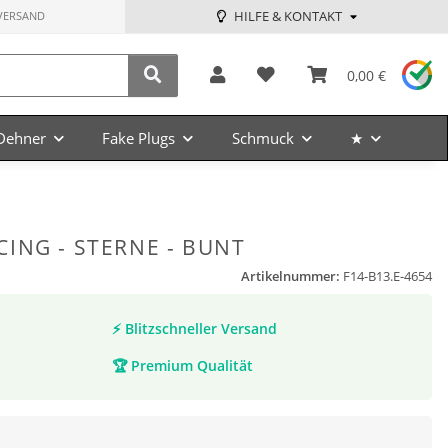
HILFE & KONTAKT
VERSAND
0,00 €
Dehner
Fake Plugs
Schmuck
★
ING - STERNE - BUNT
Artikelnummer:
F14-B13.E-4654
⚡
Blitzschneller Versand
🏆
Premium Qualität