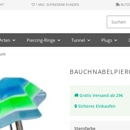
HT
1 MIO. ZUFRIEDENE KUNDEN
BLITZ
-Arten
Piercing-Ringe
Tunnel
Plugs
Bunt
BAUCHNABELPIERC
🚚
Gratis Versand ab 29€
🔒
Sicheres Einkaufen
Sternfarbe