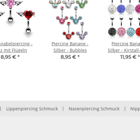
nabelpiercing -
Piercing Banane -
Piercing Bana
z mit Flügeln
Silber - Bubbles
Silber - Kirstal
8,95 €
*
8,95 €
*
11,95 €
*
|
Lippenpiercing Schmuck
|
Nasenpiercing Schmuck
|
Nipp