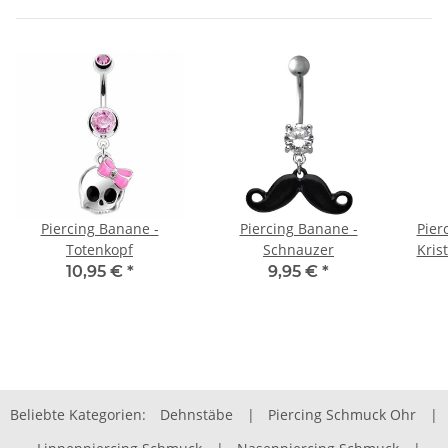
Piercing Banane -
Piercing Banane -
Pier
Totenkopf
Schnauzer
Kris
10,95 €
*
9,95 €
*
Beliebte Kategorien:
Dehnstäbe
|
Piercing Schmuck Ohr
|