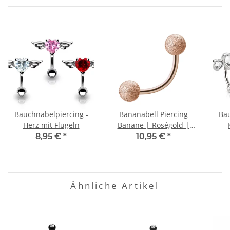
Bauchnabelpiercing -
Bananabell Piercing
Bau
Herz mit Flügeln
Banane | Roségold |
matt - Diamant Optik
8,95 €
*
10,95 €
*
Ähnliche Artikel