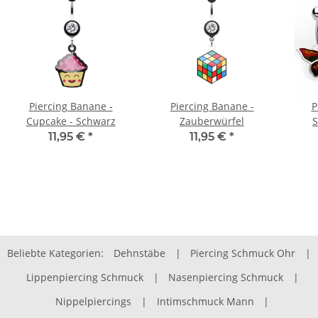
Piercing Banane -
Piercing Banane -
P
Cupcake - Schwarz
Zauberwürfel
S
11,95 €
*
11,95 €
*
Beliebte Kategorien:
Dehnstäbe
|
Piercing Schmuck Ohr
|
Lippenpiercing Schmuck
|
Nasenpiercing Schmuck
|
Nippelpiercings
|
Intimschmuck Mann
|