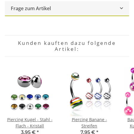
Frage zum Artikel
Kunden kauften dazu folgende
Artikel:
Piercing Kugel - Stahl -
Piercing Banane -
Bau
Flach - Kristall
Streifen
K
3,95 €
*
7,95 €
*