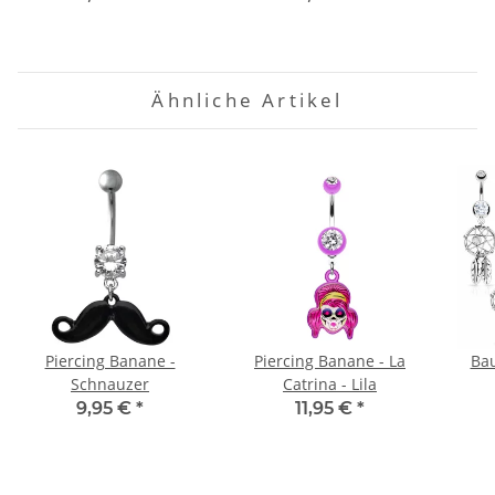
Ähnliche Artikel
Piercing Banane -
Piercing Banane - La
Bau
Schnauzer
Catrina - Lila
9,95 €
*
11,95 €
*