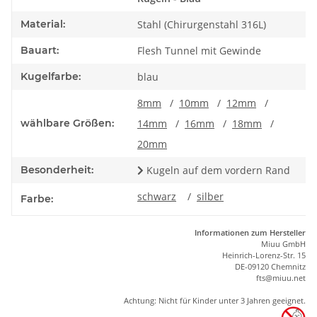
Material:
Stahl (Chirurgenstahl 316L)
Bauart:
Flesh Tunnel mit Gewinde
Kugelfarbe:
blau
8mm
/
10mm
/
12mm
/
wählbare Größen:
14mm
/
16mm
/
18mm
/
20mm
Besonderheit:
Kugeln auf dem vordern Rand
schwarz
/
silber
Farbe:
Informationen zum Hersteller
Miuu GmbH
Heinrich-Lorenz-Str. 15
DE-09120 Chemnitz
ft
s
@m
iu
u.net
Achtung: Nicht für Kinder unter 3 Jahren geeignet.