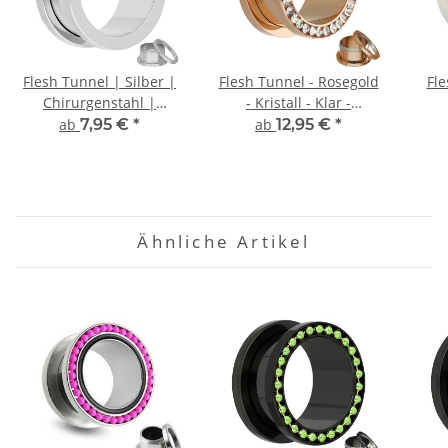
Flesh Tunnel | Silber |
Flesh Tunnel - Rosegold
Fle
Chirurgenstahl |
- Kristall - Klar -
Gewinde Ohrtunnel
Schutzschicht
ab
7,95 €
*
ab
12,95 €
*
Ähnliche Artikel