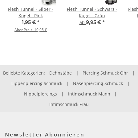
Flesh Tunnel - Silber -
Flesh Tunnel - Schwarz -
Fles
Kugel - Pink
Kugel - Grün
1,95 €
*
ab
9,95 €
*
Alter Preis:
10,95 €
Beliebte Kategorien:
Dehnstäbe
|
Piercing Schmuck Ohr
|
Lippenpiercing Schmuck
|
Nasenpiercing Schmuck
|
Nippelpiercings
|
Intimschmuck Mann
|
Intimschmuck Frau
Newsletter Abonnieren