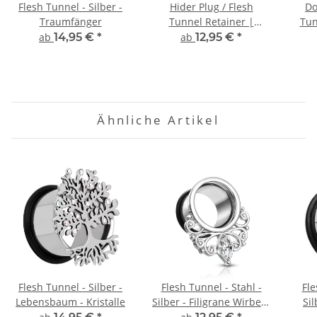
Flesh Tunnel - Silber -
Hider Plug / Flesh
Do
Traumfänger
Tunnel Retainer |
Tun
Hautfarbener Ohrplug
dün
ab
14,95 €
*
ab
12,95 €
*
zum Tunnel Verstecken
Ähnliche Artikel
Flesh Tunnel - Silber -
Flesh Tunnel - Stahl -
Fle
Lebensbaum - Kristalle
Silber - Filigrane Wirbel -
Sil
Kristall