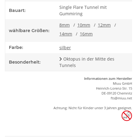
Single Flare Tunnel mit
Bauart:
Gummiring
8mm
/
10mm
/
12mm
/
wählbare Größen:
14mm
/
16mm
Farbe:
silber
Oktopus in der Mitte des
Besonderheit:
Tunnels
Informationen zum Hersteller
Miuu GmbH
Heinrich-Lorenz-Str. 15
DE-09120 Chemnitz
ft
s
@m
iu
u.net
Achtung: Nicht für Kinder unter 3 Jahren geeignet.