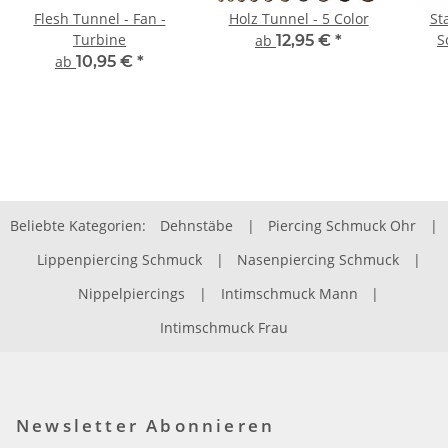
Flesh Tunnel - Fan -
Holz Tunnel - 5 Color
St
Turbine
S
ab
12,95 €
*
ab
10,95 €
*
Beliebte Kategorien:
Dehnstäbe
|
Piercing Schmuck Ohr
|
Lippenpiercing Schmuck
|
Nasenpiercing Schmuck
|
Nippelpiercings
|
Intimschmuck Mann
|
Intimschmuck Frau
Newsletter Abonnieren