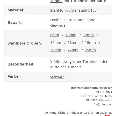
Tunnel
mit Turbine in der Mitte
Material:
Stahl (Chirurgenstahl 316L)
Double Flare Tunnel ohne
Bauart:
Gewinde
8mm
/
10mm
/
12mm
/
14mm
/
16mm
/
18mm
/
wählbare Größen:
20mm
/
22mm
/
25mm
Mit beweglicher Turbine in der
Besonderheit:
Mitte des Tunnels
Farbe:
schwarz
Informationen zum Hersteller
Miuu GmbH
Heinrich-Lorenz-Str. 15
DE-09120 Chemnitz
ft
s
@m
iu
u.net
Achtung: Nicht für Kinder unter 3 Jahren geeignet.