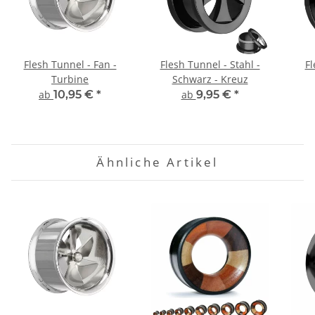
Flesh Tunnel - Fan -
Flesh Tunnel - Stahl -
Fl
Turbine
Schwarz - Kreuz
ab
10,95 €
*
ab
9,95 €
*
Ähnliche Artikel