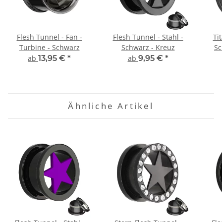
Flesh Tunnel - Fan -
Flesh Tunnel - Stahl -
Ti
Turbine - Schwarz
Schwarz - Kreuz
Sc
ab
13,95 €
*
ab
9,95 €
*
Ähnliche Artikel