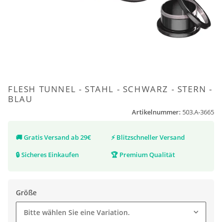
FLESH TUNNEL - STAHL - SCHWARZ - STERN -
BLAU
Artikelnummer:
503.A-3665
🚚
Gratis Versand ab 29€
⚡
Blitzschneller Versand
🔒
Sicheres Einkaufen
🏆
Premium Qualität
Größe
Bitte wählen Sie eine Variation.