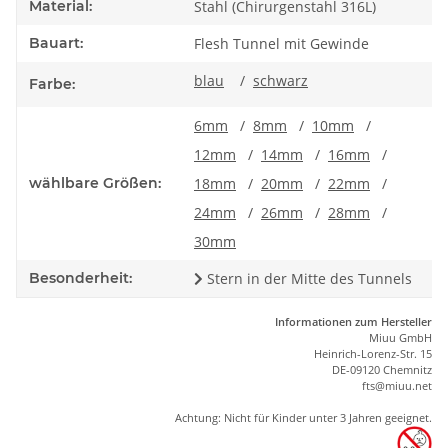
Material:
Stahl (Chirurgenstahl 316L)
Bauart:
Flesh Tunnel mit Gewinde
blau
/
schwarz
Farbe:
6mm
/
8mm
/
10mm
/
12mm
/
14mm
/
16mm
/
wählbare Größen:
18mm
/
20mm
/
22mm
/
24mm
/
26mm
/
28mm
/
30mm
Besonderheit:
Stern in der Mitte des Tunnels
Informationen zum Hersteller
Miuu GmbH
Heinrich-Lorenz-Str. 15
DE-09120 Chemnitz
ft
s
@m
iu
u.net
Achtung: Nicht für Kinder unter 3 Jahren geeignet.