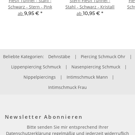
Flesh Tunnel - Stahl -
Stern Flesh Tunnel -
Fle
Schwarz - Stern - Pink
Stahl - Schwarz - Kristall
Sch
ab
9,95 €
*
ab
10,95 €
*
Beliebte Kategorien:
Dehnstäbe
|
Piercing Schmuck Ohr
|
Lippenpiercing Schmuck
|
Nasenpiercing Schmuck
|
Nippelpiercings
|
Intimschmuck Mann
|
Intimschmuck Frau
Newsletter Abonnieren
Bitte senden Sie mir entsprechend Ihrer
Datenschutzerklärung
regelmäßig und jederzeit widerruflich