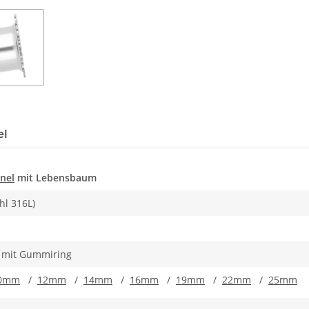
el
nel
mit Lebensbaum
hl 316L)
l mit Gummiring
0mm
/
12mm
/
14mm
/
16mm
/
19mm
/
22mm
/
25mm