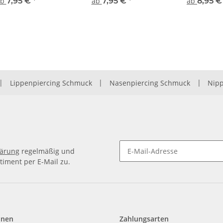
Schwarz
ab
7,95 €
*
ab
7,95 €
*
ab
8,95 
|
Lippenpiercing Schmuck
|
Nasenpiercing Schmuck
|
Nipp
lärung
regelmäßig und
timent per E-Mail zu.
Newsletter Abonnieren
onen
Zahlungsarten