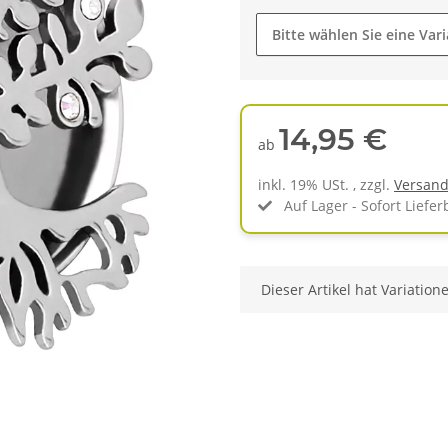
Bitte wählen Sie eine Vari
14,95 €
ab
inkl. 19% USt. , zzgl.
Versan
Auf Lager - Sofort Liefer
x
Dieser Artikel hat Variation