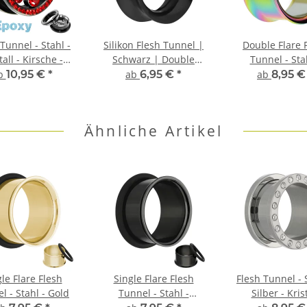
Tunnel - Stahl -
Silikon Flesh Tunnel |
Double Flare 
tall - Kirsche -
Schwarz | Double
Tunnel - Sta
Schwarz
Flared Ohrtunnel |
Regenbog
b
10,95 €
*
ab
6,95 €
*
ab
8,95 
Dünn
Ähnliche Artikel
le Flare Flesh
Single Flare Flesh
Flesh Tunnel - 
l - Stahl - Gold
Tunnel - Stahl -
Silber - Kris