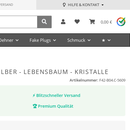
HILFE & KONTAKT
VERSAND
0,00 €
Dehner
Fake Plugs
Schmuck
★
ILBER - LEBENSBAUM - KRISTALLE
Artikelnummer:
F42-B04.C-5609
⚡
Blitzschneller Versand
🏆
Premium Qualität