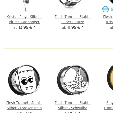
Kristall Plug - Silber -
Flesh Tunnel - Stahl -
Flesh 
Blume - Anhänger
Silber - Katze
Kris
ab
13,95 €
*
ab
11,95 €
*
a
Flesh Tunnel - Stahl -
Flesh Tunnel - Stahl -
Sing
Silber - Frankenstein
Silber - Schwalbe
Tunne