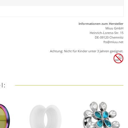
Informationen zum Hersteller
Miuu GmbH
Heinrich-Lorenz-Str. 15
DE-09120 Chemnitz
ft
s
@m
iu
u.net
Achtung: Nicht für Kinder unter 3 Jahren geeignet.
l: