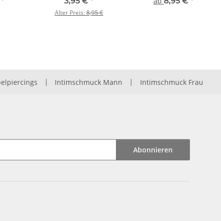
€
*
3,95 €
*
ab
8,95 €
*
Alter Preis:
8,95 €
elpiercings
|
Intimschmuck Mann
|
Intimschmuck Frau
Abonnieren