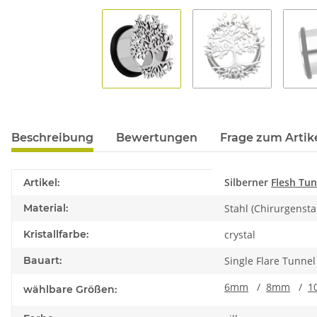
Beschreibung
Bewertungen
Frage zum Artik
Produkteigenschaft
Wert
Silberner
Flesh Tun
Artikel:
Material:
Stahl (Chirurgensta
Kristallfarbe:
crystal
Bauart:
Single Flare Tunne
6mm
/
8mm
/
1
wählbare Größen: