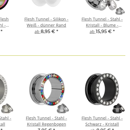
Flesh
Flesh Tunnel - Silikon -
Flesh Tunnel - Stahl -
hl -
Weiß - dünner Rand
Kristall - Blume -
en
Hellblau
€
*
ab
8,95 €
*
ab
15,95 €
*
Stahl -
Flesh Tunnel - Stahl -
Flesh Tunnel - Stahl -
tall
Kristall Regenbogen
Schwarz - Kristall