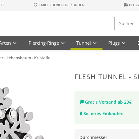
HT
1 MIO. ZUFRIEDENE KUNDEN
BLITZ
-Arten
Piercing-Ringe
Tunnel
Plugs
ber - Lebensbaum - Kristalle
FLESH TUNNEL - S
🚚
Gratis Versand ab 29€
🔒
Sicheres Einkaufen
Durchmesser