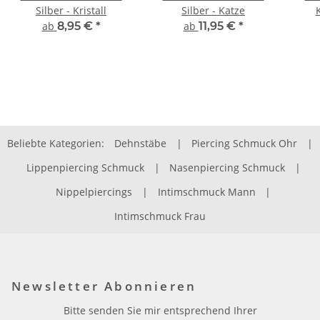
Silber - Kristall
Silber - Katze
K
ab
8,95 €
*
ab
11,95 €
*
Beliebte Kategorien:
Dehnstäbe
|
Piercing Schmuck Ohr
|
Lippenpiercing Schmuck
|
Nasenpiercing Schmuck
|
Nippelpiercings
|
Intimschmuck Mann
|
Intimschmuck Frau
Newsletter Abonnieren
Bitte senden Sie mir entsprechend Ihrer