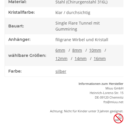
Material:
Stahl (Chirurgenstahl 316L)
Kristallfarbe:
klar / durchsichtig
Single Flare Tunnel mit
Bauart:
Gummiring
Anhänger:
filigrane Wirbel und Kristall
6mm
/
8mm
/
10mm
/
wählbare Größen:
12mm
/
14mm
/
16mm
Farbe:
silber
Informationen zum Hersteller
Miuu GmbH
Heinrich-Lorenz-Str. 15
DE-09120 Chemnitz
ft
s
@m
iu
u.net
Achtung: Nicht für Kinder unter 3 Jahren geeignet.