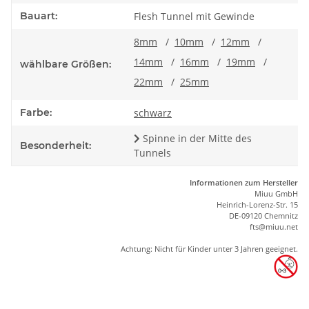
Bauart:
Flesh Tunnel mit Gewinde
8mm
/
10mm
/
12mm
/
14mm
/
16mm
/
19mm
/
wählbare Größen:
22mm
/
25mm
Farbe:
schwarz
Spinne in der Mitte des
Besonderheit:
Tunnels
Informationen zum Hersteller
Miuu GmbH
Heinrich-Lorenz-Str. 15
DE-09120 Chemnitz
ft
s
@m
iu
u.net
Achtung: Nicht für Kinder unter 3 Jahren geeignet.