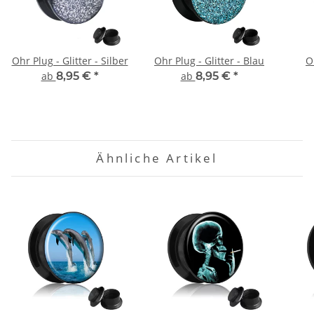
Ohr Plug - Glitter - Silber
Ohr Plug - Glitter - Blau
O
ab
8,95 €
*
ab
8,95 €
*
Ähnliche Artikel