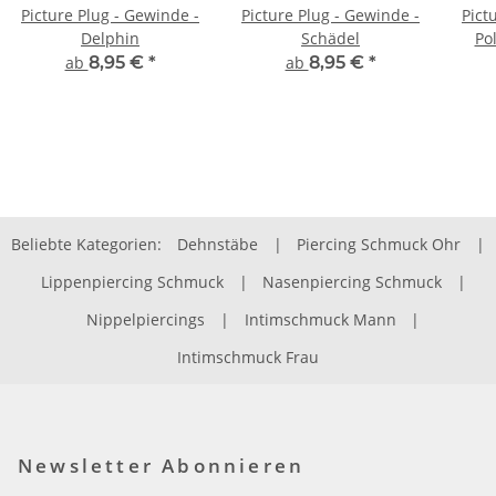
Picture Plug - Gewinde -
Picture Plug - Gewinde -
Pict
Delphin
Schädel
Po
ab
8,95 €
*
ab
8,95 €
*
Beliebte Kategorien:
Dehnstäbe
|
Piercing Schmuck Ohr
|
Lippenpiercing Schmuck
|
Nasenpiercing Schmuck
|
Nippelpiercings
|
Intimschmuck Mann
|
Intimschmuck Frau
Newsletter Abonnieren