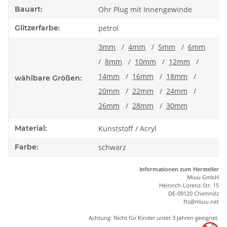
Bauart:
Ohr Plug mit Innengewinde
Glitzerfarbe:
petrol
3mm
/
4mm
/
5mm
/
6mm
/
8mm
/
10mm
/
12mm
/
14mm
/
16mm
/
18mm
/
wählbare Größen:
20mm
/
22mm
/
24mm
/
26mm
/
28mm
/
30mm
Material:
Kunststoff / Acryl
Farbe:
schwarz
Informationen zum Hersteller
Miuu GmbH
Heinrich-Lorenz-Str. 15
DE-09120 Chemnitz
ft
s
@m
iu
u.net
Achtung: Nicht für Kinder unter 3 Jahren geeignet.