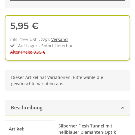
5,95 €
inkl. 19% USt. , zzgl.
Versand
Auf Lager - Sofort Lieferbar
Alter Preis: 9,95 €
x
Dieser Artikel hat Variationen. Bitte wähle die
gewünschte Variation aus.
Beschreibung
Produkteigenschaft
Wert
Silberner
Flesh Tunnel
mit
Artikel:
hellblauer Diamanten-Optik