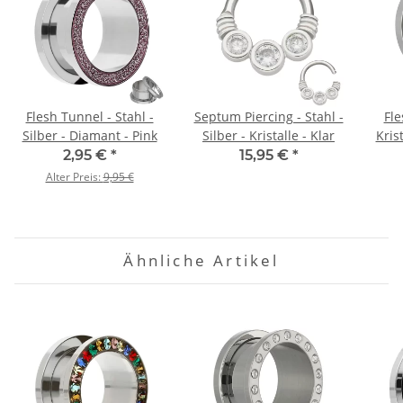
Flesh Tunnel - Stahl -
Septum Piercing - Stahl -
Fle
Silber - Diamant - Pink
Silber - Kristalle - Klar
Kris
2,95 €
*
15,95 €
*
Alter Preis:
9,95 €
Ähnliche Artikel