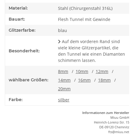
Material:
Stahl (Chirurgenstahl 316L)
Bauart:
Flesh Tunnel mit Gewinde
Glitzerfarbe:
blau
Auf dem vorderen Rand sind
viele kleine Glitzerpartikel, die
Besonderheit:
den Tunnel wie einen Diamanten
schimmern lassen.
8mm
/
10mm
/
12mm
/
wählbare Größen:
14mm
/
16mm
/
18mm
/
20mm
Farbe:
silber
Informationen zum Hersteller
Miuu GmbH
Heinrich-Lorenz-Str. 15
DE-09120 Chemnitz
ft
s
@m
iu
u.net