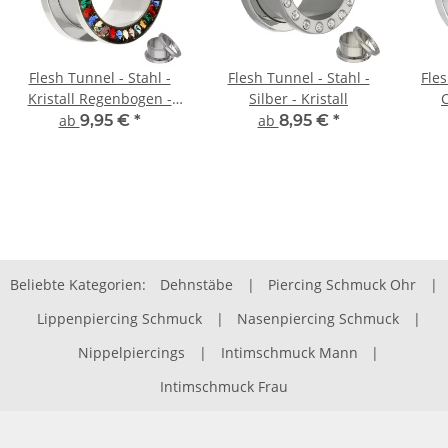
Flesh Tunnel - Stahl -
Flesh Tunnel - Stahl -
Fles
Kristall Regenbogen -
Silber - Kristall
Schutz
Ge
ab
9,95 €
*
ab
8,95 €
*
Beliebte Kategorien:
Dehnstäbe
|
Piercing Schmuck Ohr
|
Lippenpiercing Schmuck
|
Nasenpiercing Schmuck
|
Nippelpiercings
|
Intimschmuck Mann
|
Intimschmuck Frau