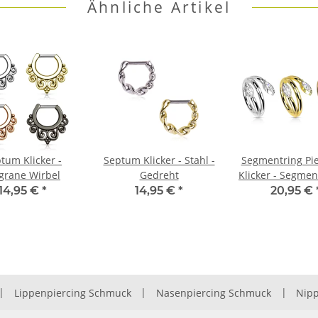
Ähnliche Artikel
tum Klicker -
Septum Klicker - Stahl -
Segmentring Pie
igrane Wirbel
Gedreht
Klicker - Segmen
- Ranke
14,95 €
*
14,95 €
*
20,95 €
|
Lippenpiercing Schmuck
|
Nasenpiercing Schmuck
|
Nipp