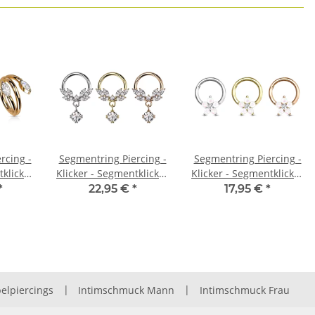
rcing -
Segmentring Piercing -
Segmentring Piercing -
tklicker
Klicker - Segmentklicker
Klicker - Segmentklicker
- Kristalle - Anhänger
- Blume - Opalith
*
22,95 €
*
17,95 €
*
elpiercings
|
Intimschmuck Mann
|
Intimschmuck Frau