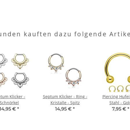
unden kauften dazu folgende Artike
tum Klicker -
Septum Klicker - Ring -
Piercing Hufei
Schnörkel
Kristalle - Spitz
Stahl - Go
14,95 €
*
14,95 €
*
7,95 €
*