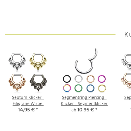
K
Septum Klicker -
Segmentring Piercing -
Sep
Filigrane Wirbel
Klicker - Segmentklicker
14,95 €
*
ab
10,95 €
*