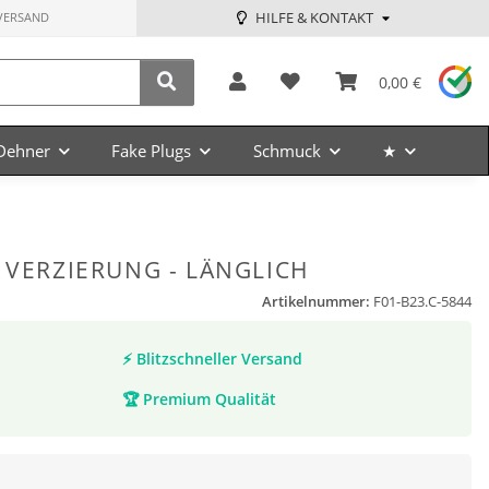
HILFE & KONTAKT
VERSAND
0,00 €
Dehner
Fake Plugs
Schmuck
★
 VERZIERUNG - LÄNGLICH
Artikelnummer:
F01-B23.C-5844
⚡
Blitzschneller Versand
🏆
Premium Qualität