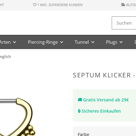
HT
1 MIO. ZUFRIEDENE KUNDEN
BLITZ
-Arten
Piercing-Ringe
Tunnel
Plugs
nglich
SEPTUM KLICKER -
🚚
Gratis Versand ab 29€
🔒
Sicheres Einkaufen
Farbe