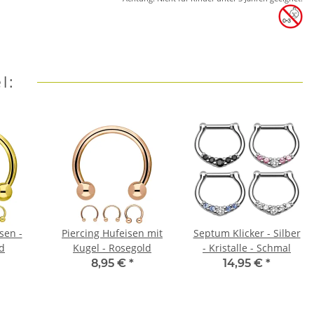
l:
sen -
Piercing Hufeisen mit
Septum Klicker - Silber
ld
Kugel - Rosegold
- Kristalle - Schmal
8,95 €
*
14,95 €
*