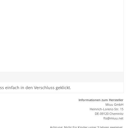
s einfach in den Verschluss geklickt.
Informationen zum Hersteller
Miuu GmbH
Heinrich-Lorenz-Str. 15
DE-09120 Chemnitz
ft
s
@m
iu
u.net
Achtung: Nicht für Kinder unter 3 Jahren geeignet.