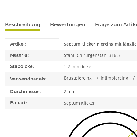
Beschreibung
Bewertungen
Frage zum Artik
Produkteigenschaft
Wert
Septum Klicker Piercing mit längli
Artikel:
Material:
Stahl (Chirurgenstahl 316L)
Stabdicke:
1.2 mm dicke
Brustpiercing
/
Intimpiercing
/
Verwendbar als:
Durchmesser:
8 mm
Bauart:
Septum Klicker