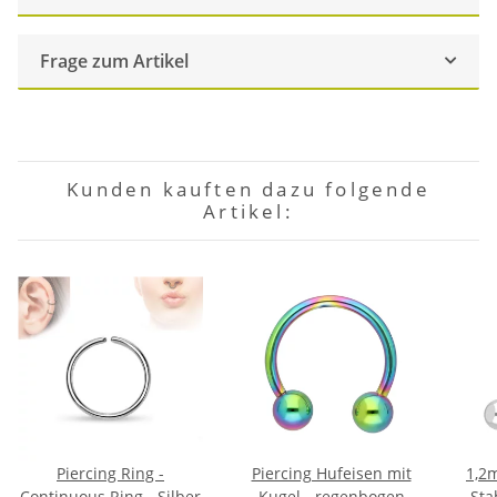
Frage zum Artikel
Kunden kauften dazu folgende
Artikel:
Piercing Ring -
Piercing Hufeisen mit
1,2
Continuous Ring - Silber
Kugel - regenbogen
Sta