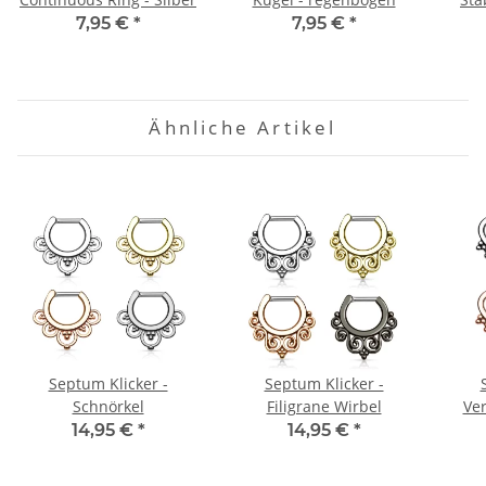
7,95 €
*
7,95 €
*
Ähnliche Artikel
Septum Klicker -
Septum Klicker -
Schnörkel
Filigrane Wirbel
Ver
14,95 €
*
14,95 €
*