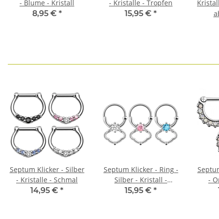
- Blume - Kristall
- Kristalle - Tropfen
Kristal
8,95 €
*
15,95 €
*
a
Septum Klicker - Silber
Septum Klicker - Ring -
Septum
- Kristalle - Schmal
Silber - Kristall -
- O
Elegant
14,95 €
*
15,95 €
*