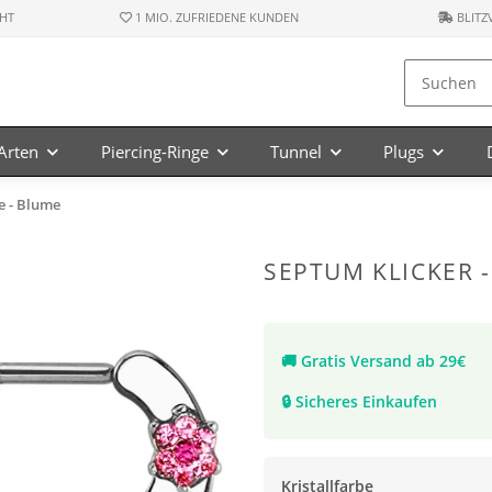
HT
1 MIO. ZUFRIEDENE KUNDEN
BLITZ
-Arten
Piercing-Ringe
Tunnel
Plugs
le - Blume
SEPTUM KLICKER -
🚚
Gratis Versand ab 29€
🔒
Sicheres Einkaufen
Kristallfarbe