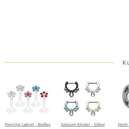
K
Piercing Labret - Bioflex
Septum Klicker - Silber
Flesh 