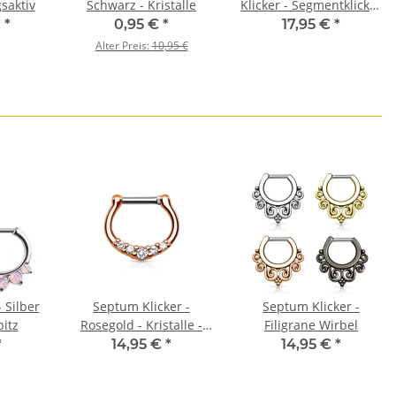
saktiv
Schwarz - Kristalle
Klicker - Segmentklicker
- Silber - Farbiger
€
*
0,95 €
*
17,95 €
*
Kristall
Alter Preis:
10,95 €
 Silber
Septum Klicker -
Septum Klicker -
pitz
Rosegold - Kristalle -
Filigrane Wirbel
Schmal
*
14,95 €
*
14,95 €
*