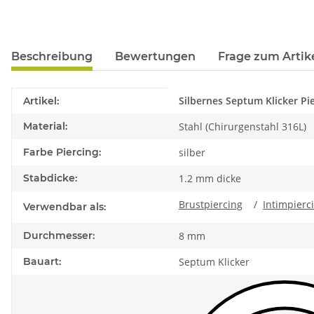
Beschreibung
Bewertungen
Frage zum Artik
Produkteigenschaft
Wert
Silbernes Septum Klicker Pi
Artikel:
Material:
Stahl (Chirurgenstahl 316L)
Farbe Piercing:
silber
Stabdicke:
1.2 mm dicke
Brustpiercing
/
Intimpierc
Verwendbar als:
Durchmesser:
8 mm
Bauart:
Septum Klicker