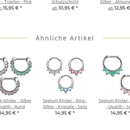
l - Tropfen - Pink
Schutzschicht
Silber - Atmung
b
15,95 €
*
ab
10,95 €
*
ab
12,95 
Ähnliche Artikel
 Klicker - Silber
Septum Klicker - Ring -
Septum Klicker -
palith - Rund
Silber - Kristalle - Spitz
- Opalith - S
14,95 €
*
14,95 €
*
14,95 €