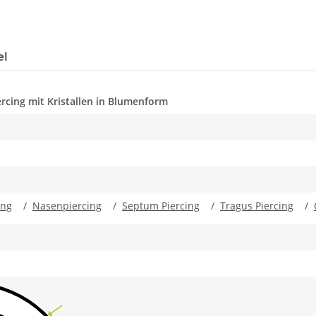
el
ercing mit Kristallen in Blumenform
ing
/
Nasenpiercing
/
Septum Piercing
/
Tragus Piercing
/