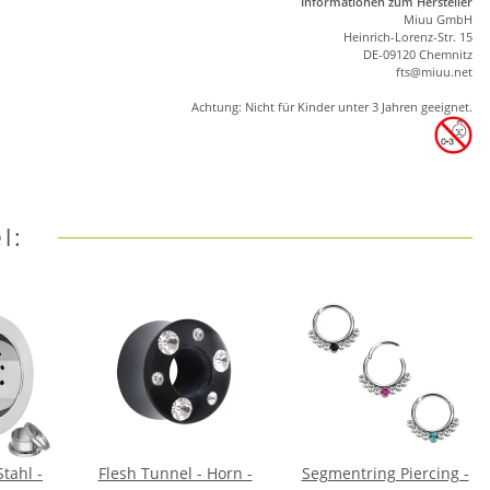
Informationen zum Hersteller
Miuu GmbH
Heinrich-Lorenz-Str. 15
DE-09120 Chemnitz
ft
s
@m
iu
u.net
Achtung: Nicht für Kinder unter 3 Jahren geeignet.
l:
Stahl -
Flesh Tunnel - Horn -
Segmentring Piercing -