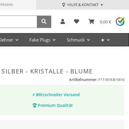
HILFE & KONTAKT
VERSAND
0,00 €
Dehner
Fake Plugs
Schmuck
★
 SILBER - KRISTALLE - BLUME
Artikelnummer:
F11-B19.B-5416
⚡
Blitzschneller Versand
🏆
Premium Qualität