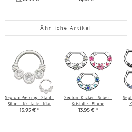
Ähnliche Artikel
Septum Piercing - Stahl -
Septum Klicker - Silber -
Sept
Silber - Kristalle - Klar
Kristalle - Blume
K
15,95 €
*
13,95 €
*