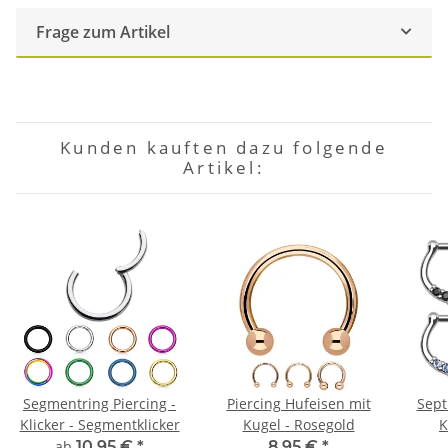
Frage zum Artikel
Kunden kauften dazu folgende
Artikel:
Segmentring Piercing -
Piercing Hufeisen mit
Sept
Klicker - Segmentklicker
Kugel - Rosegold
K
ab
10,95 €
*
8,95 €
*