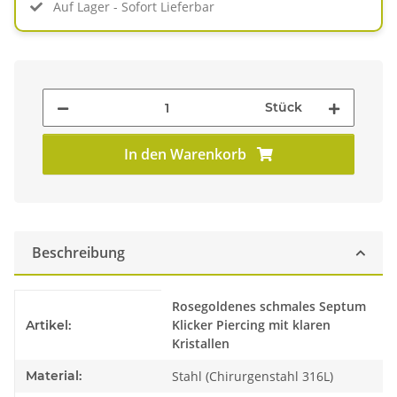
Auf Lager - Sofort Lieferbar
Stück
In den Warenkorb
Beschreibung
Produkteigenschaft
Wert
Rosegoldenes schmales Septum
Klicker Piercing mit klaren
Artikel:
Kristallen
Material:
Stahl (Chirurgenstahl 316L)