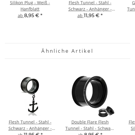
Silikon Plug - Weiß -
Flesh Tunnel - Stahl -
G
Hanfblatt
Schwarz - Anhänger -
Tun
Schlüssel
ab
8,95 €
*
ab
11,95 €
*
Ähnliche Artikel
Flesh Tunnel - Stahl -
Double Flare Flesh
Fle
Schwarz - Anhänger -
Tunnel - Stahl - Schwarz
Si
Anker
- GEWINDE
ab
11,95 €
*
ab
8,95 €
*