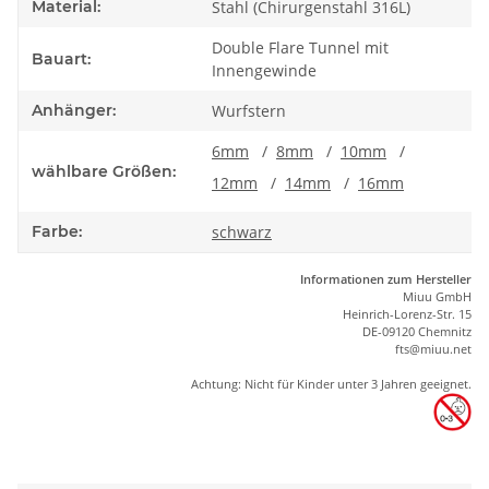
Material:
Stahl (Chirurgenstahl 316L)
Double Flare Tunnel mit
Bauart:
Innengewinde
Anhänger:
Wurfstern
6mm
/
8mm
/
10mm
/
wählbare Größen:
12mm
/
14mm
/
16mm
Farbe:
schwarz
Informationen zum Hersteller
Miuu GmbH
Heinrich-Lorenz-Str. 15
DE-09120 Chemnitz
ft
s
@m
iu
u.net
Achtung: Nicht für Kinder unter 3 Jahren geeignet.