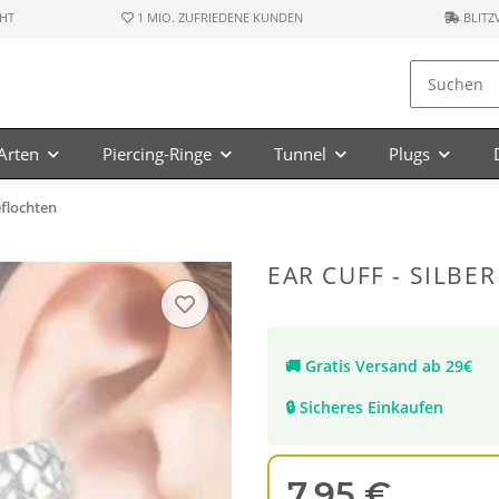
HT
1 MIO. ZUFRIEDENE KUNDEN
BLITZ
-Arten
Piercing-Ringe
Tunnel
Plugs
eflochten
EAR CUFF - SILBE
🚚
Gratis Versand ab 29€
🔒
Sicheres Einkaufen
7,95 €