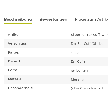
Beschreibung
Bewertungen
Frage zum Artik
Produkteigenschaft
Wert
Silberner Ear Cuff (O
Artikel:
Verschluss:
Der Ear Cuff (Ohrklem
Farbe:
silber
Bauart:
Ear Cuffs
Form:
geflochten
Material:
Messing
Besonderheit:
Ein Ohrloch wird für