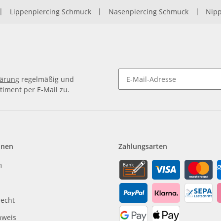
|
Lippenpiercing Schmuck
|
Nasenpiercing Schmuck
|
Nipp
lärung
regelmäßig und
timent per E-Mail zu.
Newsletter Abonnieren
onen
Zahlungsarten
m
recht
nweis