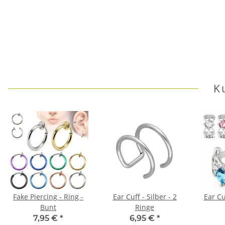
K
Fake Piercing - Ring -
Ear Cuff - Silber - 2
Ear Cu
Bunt
Ringe
7,95 €
*
6,95 €
*