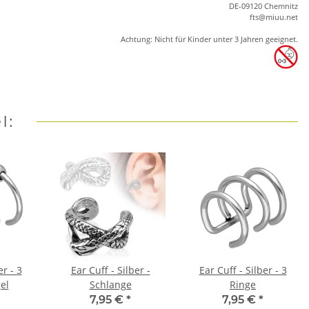
DE-09120 Chemnitz
ft
s
@m
iu
u.net
Achtung: Nicht für Kinder unter 3 Jahren geeignet.
l:
er - 3
Ear Cuff - Silber -
Ear Cuff - Silber - 3
el
Schlange
Ringe
7,95 €
*
7,95 €
*