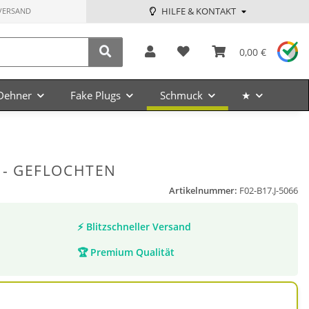
HILFE & KONTAKT
VERSAND
0,00 €
Dehner
Fake Plugs
Schmuck
★
R - GEFLOCHTEN
Artikelnummer:
F02-B17.J-5066
⚡
Blitzschneller Versand
🏆
Premium Qualität