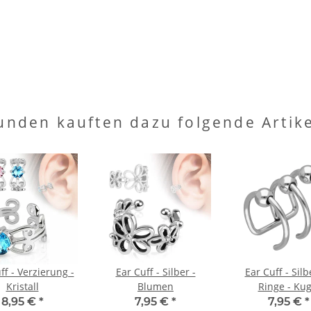
unden kauften dazu folgende Artike
ff - Verzierung -
Ear Cuff - Silber -
Ear Cuff - Silb
Kristall
Blumen
Ringe - Kug
8,95 €
*
7,95 €
*
7,95 €
*