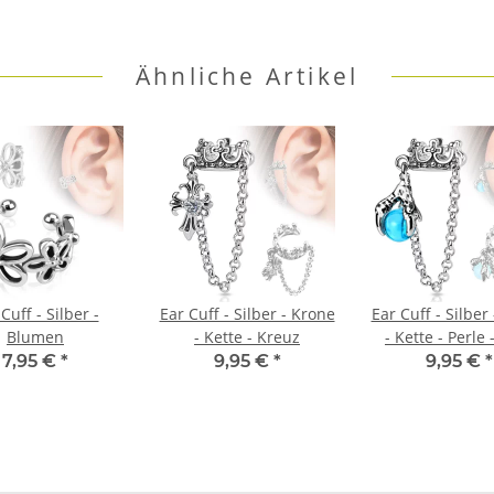
Ähnliche Artikel
Cuff - Silber -
Ear Cuff - Silber - Krone
Ear Cuff - Silber
Blumen
- Kette - Kreuz
- Kette - Perle 
7,95 €
*
9,95 €
*
9,95 €
*