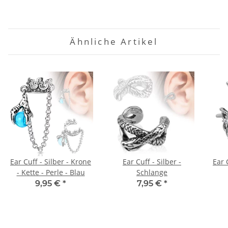
Ähnliche Artikel
Ear Cuff - Silber - Krone
Ear Cuff - Silber -
Ear 
- Kette - Perle - Blau
Schlange
9,95 €
*
7,95 €
*