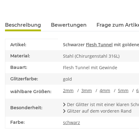
Beschreibung
Bewertungen
Frage zum Artik
Produkteigenschaft
Wert
Schwarzer
Flesh Tunnel
mit goldene
Artikel:
Material:
Stahl (Chirurgenstahl 316L)
Bauart:
Flesh Tunnel mit Gewinde
Glitzerfarbe:
gold
2mm
/
3mm
/
4mm
/
5mm
/
wählbare Größen:
Der Glitter ist mit einer klaren Sc
Besonderheit:
Glitzer auf dem vorderen Rand
Farbe:
schwarz