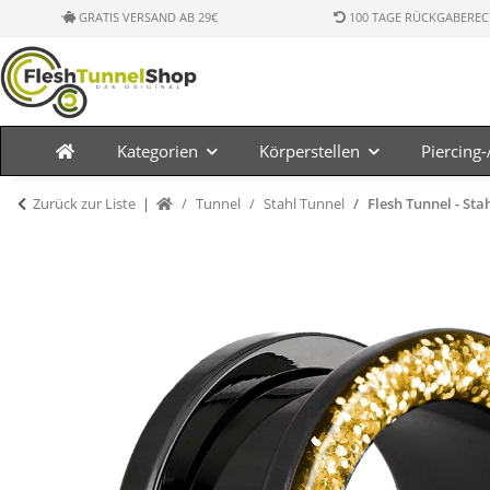
GRATIS VERSAND AB 29€
100 TAGE RÜCKGABEREC
Kategorien
Körperstellen
Piercing
Zurück zur Liste
Tunnel
Stahl Tunnel
Flesh Tunnel - Stah