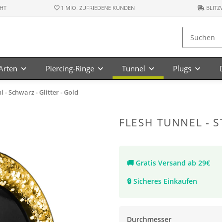
HT
1 MIO. ZUFRIEDENE KUNDEN
BLITZ
-Arten
Piercing-Ringe
Tunnel
Plugs
l - Schwarz - Glitter - Gold
FLESH TUNNEL - S
🚚
Gratis Versand ab 29€
🔒
Sicheres Einkaufen
Durchmesser