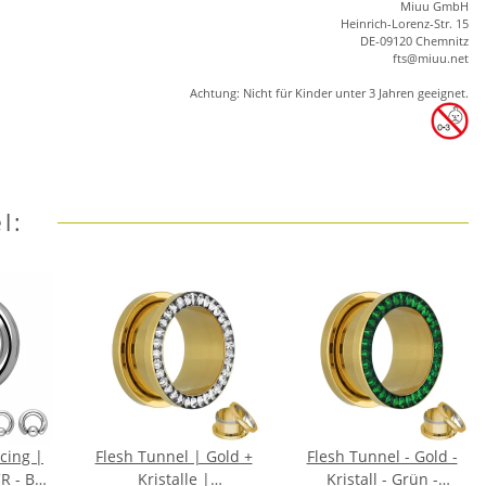
Miuu GmbH
Heinrich-Lorenz-Str. 15
DE-09120 Chemnitz
ft
s
@m
iu
u.net
Achtung: Nicht für Kinder unter 3 Jahren geeignet.
l:
cing |
Flesh Tunnel | Gold +
Flesh Tunnel - Gold -
R - Ball
Kristalle |
Kristall - Grün -