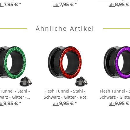
Chirurgenstahl | Silber
Closure Ri
ab
7,95 €
*
ab
7,95 €
*
ab
8,95 
| Circular Barbell Ring
CBR
Ähnliche Artikel
Tunnel - Stahl -
Flesh Tunnel - Stahl -
Flesh Tunnel - 
arz - Glitter -
Schwarz - Glitter - Rot
Schwarz - Glitter
Dunkelgrün
ab
9,95 €
*
ab
9,95 €
*
ab
9,95 