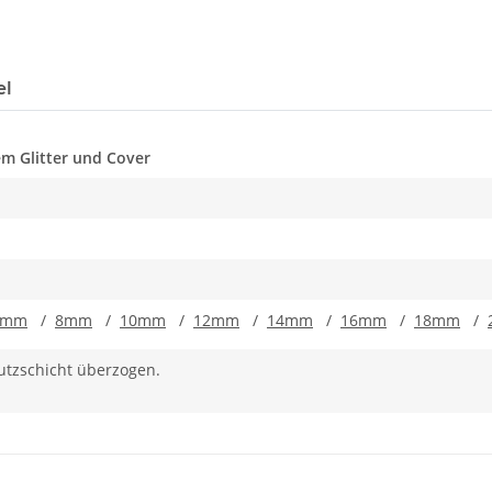
el
m Glitter und Cover
6mm
/
8mm
/
10mm
/
12mm
/
14mm
/
16mm
/
18mm
/
hutzschicht überzogen.