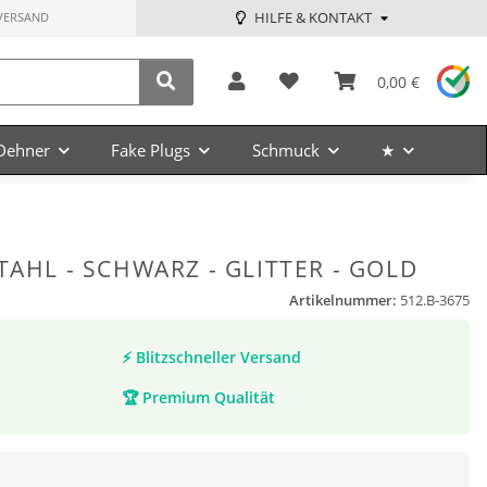
HILFE & KONTAKT
VERSAND
0,00 €
Dehner
Fake Plugs
Schmuck
★
TAHL - SCHWARZ - GLITTER - GOLD
Artikelnummer:
512.B-3675
⚡
Blitzschneller Versand
🏆
Premium Qualität