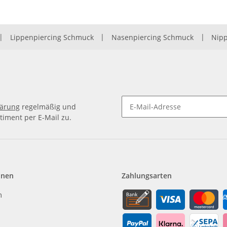
|
Lippenpiercing Schmuck
|
Nasenpiercing Schmuck
|
Nipp
lärung
regelmäßig und
timent per E-Mail zu.
Newsletter Abonnieren
onen
Zahlungsarten
m