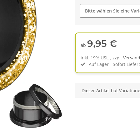
Bitte wählen Sie eine Vari
9,95 €
ab
inkl. 19% USt. , zzgl.
Versan
Auf Lager - Sofort Liefer
x
Dieser Artikel hat Variation