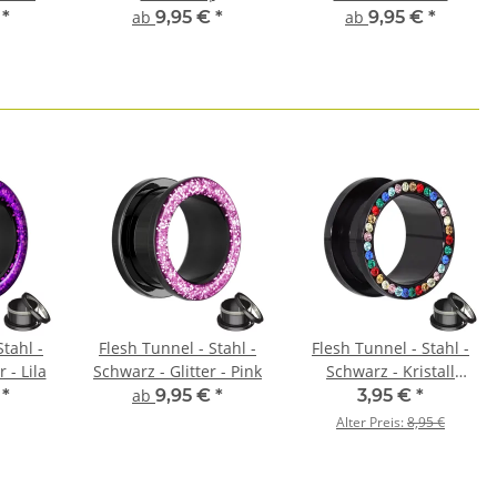
ng
Chirurgenstahl |
Schutzschicht
€
*
ab
9,95 €
*
ab
9,95 €
*
Gewinde Ohrtunnel
Stahl -
Flesh Tunnel - Stahl -
Flesh Tunnel - Stahl -
 - Lila
Schwarz - Glitter - Pink
Schwarz - Kristall
Regenbogen
€
*
ab
9,95 €
*
3,95 €
*
Alter Preis:
8,95 €