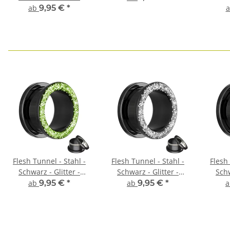
Silber
ab
9,95 €
*
Flesh Tunnel - Stahl -
Flesh Tunnel - Stahl -
Flesh 
Schwarz - Glitter -
Schwarz - Glitter -
Schw
Hellgrün
Silber
ab
9,95 €
*
ab
9,95 €
*